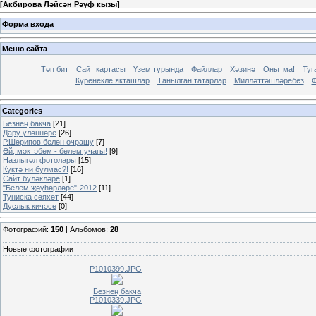
[
Акбирова Ләйсән Рәүф кызы
]
Форма входа
Меню сайта
Төп бит
Сайт картасы
Үзем турында
Файллар
Хәзинә
Онытма!
Туг
Күренекле якташлар
Танылган татарлар
Милләттәшләребез
Ф
Categories
Безнең бакча
[21]
Дару үләннәре
[26]
Р.Шәрипов белән очрашу
[7]
Әй, мәктәбем - белем учагы!
[9]
Назлыгөл фотолары
[15]
Күктә ни булмас?!
[16]
Сайт бүләкләре
[1]
"Белем җәүһәрләре"-2012
[11]
Туниска сәяхәт
[44]
Дуслык кичәсе
[0]
Фотографий:
150
| Альбомов:
28
Новые фотографии
P1010399.JPG
Безнең бакча
P1010339.JPG