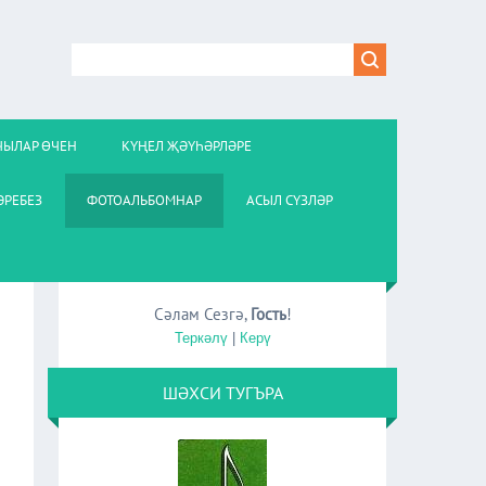
ЧЫЛАР ӨЧЕН
КҮҢЕЛ ҖӘҮҺӘРЛӘРЕ
РЕБЕЗ
ФОТОАЛЬБОМНАР
АСЫЛ СҮЗЛӘР
Сәлам Сезгә
,
Гость
!
Теркәлү
|
Керү
ШӘХСИ ТУГЪРА