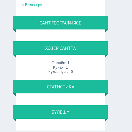
Белем.ру
САЙТ ГЕОГРАФИЯСЕ
ХӘЗЕР САЙТТА
Онлайн:
1
Кунак:
1
Кулланучы:
0
СТАТИСТИКА
БҮЛЕШҮ