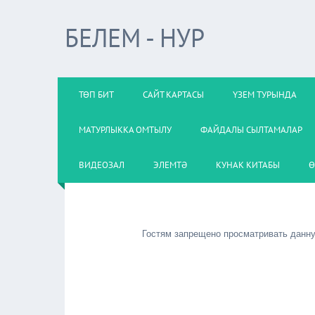
БЕЛЕМ - НУР
ТӨП БИТ
САЙТ КАРТАСЫ
ҮЗЕМ ТУРЫНДА
МАТУРЛЫККА ОМТЫЛУ
ФАЙДАЛЫ СЫЛТАМАЛАР
ВИДЕОЗАЛ
ЭЛЕМТӘ
КУНАК КИТАБЫ
Ө
Гостям запрещено просматривать данную