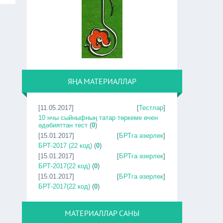
ЯҢА МАТЕРИАЛЛАР
[11.05.2017]
[
Тестлар
]
10 нчы сыйныфның татар төркеме өчен
әдәбияттан тест
(
0
)
[15.01.2017]
[
БРТга әзерлек
]
БРТ-2017 (22 код)
(
0
)
[15.01.2017]
[
БРТга әзерлек
]
БРТ-2017(22 код)
(
0
)
[15.01.2017]
[
БРТга әзерлек
]
БРТ-2017(22 код)
(
0
)
МАТЕРИАЛЛАР САНЫ