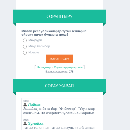
СОРАШТЫРУ
Милли республикаларда туган телләрне
өйрәнү ничек булырга тиеш?
Мәҗбүри
Миңа барыбер
Ирекле
[
·
]
Нәтиҗәләр
Сораштырулар архивы
Барлык җаваплар:
178
СОРАУ-ҖАВАП