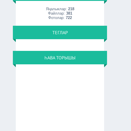
Яңалыклар:
218
Файллар:
381
Фотолар:
722
ТЕГЛАР
ҺАВА ТОРЫШЫ