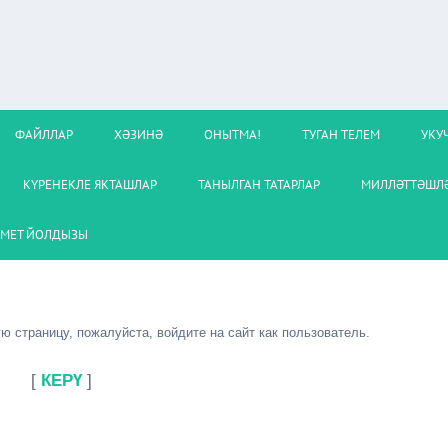
ФАЙЛЛАР
ХӘЗИНӘ
ОНЫТМА!
ТУГАН ТЕЛЕМ
УКУ
КҮРЕНЕКЛЕ ЯКТАШЛАР
ТАНЫЛГАН ТАТАРЛАР
МИЛЛӘТТӘШЛӘ
МЕТ ЙОЛДЫЗЫ
 страницу, пожалуйста, войдите на сайт как пользователь.
[
КЕРҮ
]