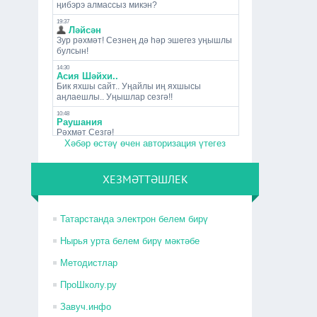
Хәбәр өстәү өчен авторизация үтегез
ХЕЗМӘТТӘШЛЕК
Татарстанда электрон белем бирү
Нырья урта белем бирү мәктәбе
Методистлар
ПроШколу.ру
Завуч.инфо