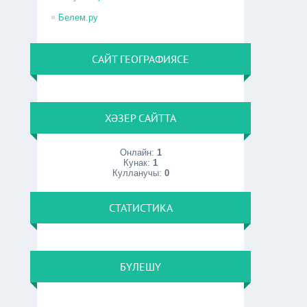
Белем.ру
САЙТ ГЕОГРАФИЯСЕ
ХӘЗЕР САЙТТА
Онлайн:
1
Кунак:
1
Кулланучы:
0
СТАТИСТИКА
БҮЛЕШҮ