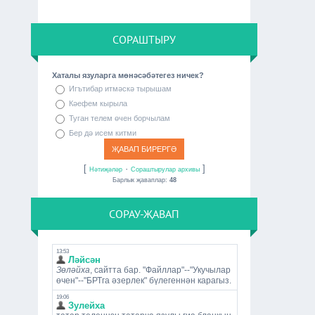
СОРАШТЫРУ
Хаталы язуларга мөнәсәбәтегез ничек?
Игътибар итмәскә тырышам
Кәефем кырыла
Туган телем өчен борчылам
Бер дә исем китми
[
·
]
Нәтиҗәләр
Сораштырулар архивы
Барлык җаваплар:
48
СОРАУ-ҖАВАП