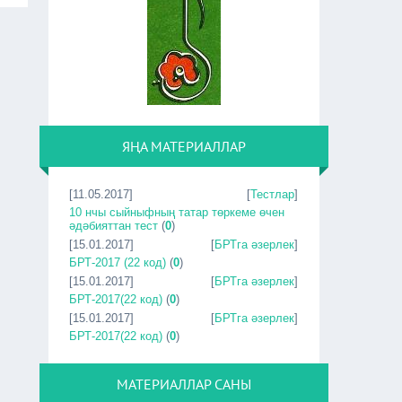
ЯҢА МАТЕРИАЛЛАР
[11.05.2017]
[
Тестлар
]
10 нчы сыйныфның татар төркеме өчен
әдәбияттан тест
(
0
)
[15.01.2017]
[
БРТга әзерлек
]
БРТ-2017 (22 код)
(
0
)
[15.01.2017]
[
БРТга әзерлек
]
БРТ-2017(22 код)
(
0
)
[15.01.2017]
[
БРТга әзерлек
]
БРТ-2017(22 код)
(
0
)
МАТЕРИАЛЛАР САНЫ