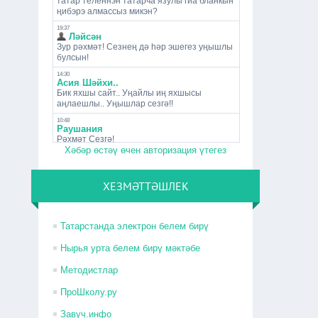
Хәбәр өстәү өчен авторизация үтегез
ХЕЗМӘТТӘШЛЕК
Татарстанда электрон белем бирү
Нырья урта белем бирү мәктәбе
Методистлар
ПроШколу.ру
Завуч.инфо