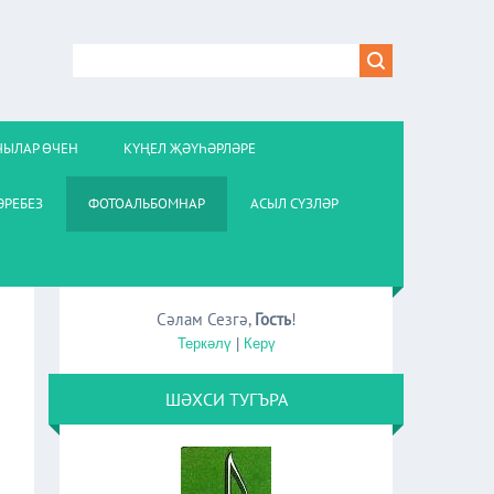
ЧЫЛАР ӨЧЕН
КҮҢЕЛ ҖӘҮҺӘРЛӘРЕ
РЕБЕЗ
ФОТОАЛЬБОМНАР
АСЫЛ СҮЗЛӘР
Сәлам Сезгә
,
Гость
!
Теркәлү
|
Керү
ШӘХСИ ТУГЪРА