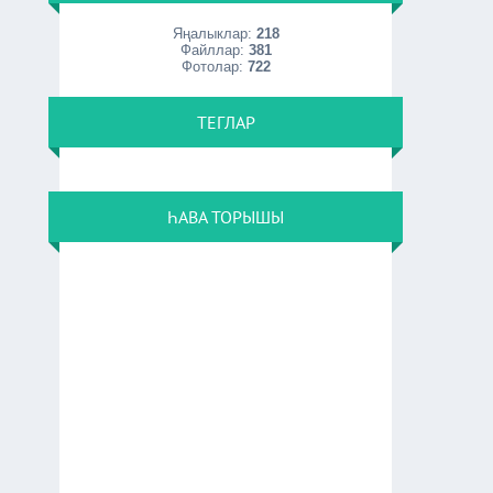
Яңалыклар:
218
Файллар:
381
Фотолар:
722
ТЕГЛАР
ҺАВА ТОРЫШЫ