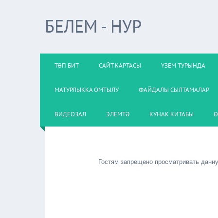
БЕЛЕМ - НУР
ТӨП БИТ
САЙТ КАРТАСЫ
ҮЗЕМ ТУРЫНДА
МАТУРЛЫККА ОМТЫЛУ
ФАЙДАЛЫ СЫЛТАМАЛАР
ВИДЕОЗАЛ
ЭЛЕМТӘ
КУНАК КИТАБЫ
Ө
Гостям запрещено просматривать данную