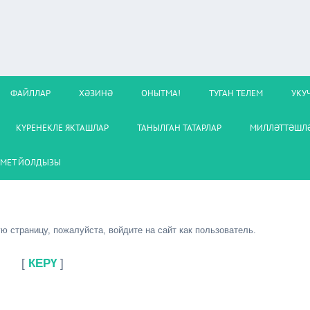
ФАЙЛЛАР
ХӘЗИНӘ
ОНЫТМА!
ТУГАН ТЕЛЕМ
УКУ
КҮРЕНЕКЛЕ ЯКТАШЛАР
ТАНЫЛГАН ТАТАРЛАР
МИЛЛӘТТӘШЛӘ
МЕТ ЙОЛДЫЗЫ
 страницу, пожалуйста, войдите на сайт как пользователь.
[
КЕРҮ
]