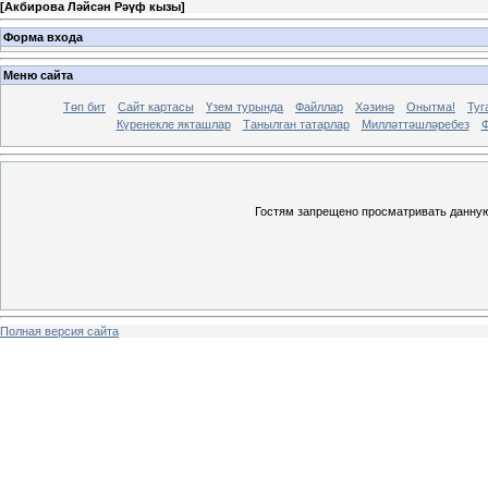
[
Акбирова Ләйсән Рәүф кызы
]
Форма входа
Меню сайта
Төп бит
Сайт картасы
Үзем турында
Файллар
Хәзинә
Онытма!
Туг
Күренекле якташлар
Танылган татарлар
Милләттәшләребез
Ф
Гостям запрещено просматривать данную 
Полная версия сайта