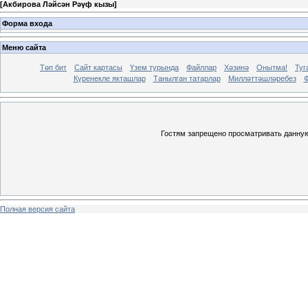
[
Акбирова Ләйсән Рәүф кызы
]
Форма входа
Меню сайта
Төп бит
Сайт картасы
Үзем турында
Файллар
Хәзинә
Онытма!
Туг
Күренекле якташлар
Танылган татарлар
Милләттәшләребез
Ф
Гостям запрещено просматривать данную 
Полная версия сайта