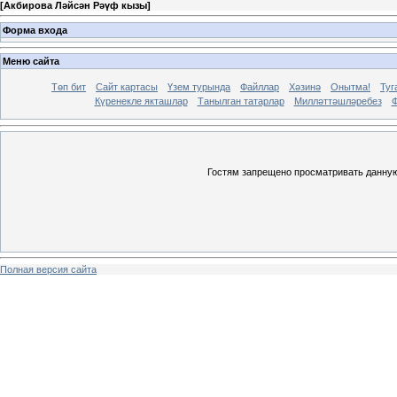
[
Акбирова Ләйсән Рәүф кызы
]
Форма входа
Меню сайта
Төп бит
Сайт картасы
Үзем турында
Файллар
Хәзинә
Онытма!
Туг
Күренекле якташлар
Танылган татарлар
Милләттәшләребез
Ф
Гостям запрещено просматривать данную 
Полная версия сайта