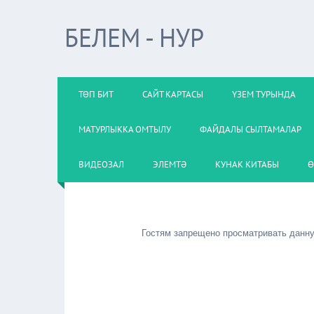
БЕЛЕМ - НУР
ТӨП БИТ
САЙТ КАРТАСЫ
ҮЗЕМ ТУРЫНДА
МАТУРЛЫККА ОМТЫЛУ
ФАЙДАЛЫ СЫЛТАМАЛАР
ВИДЕОЗАЛ
ЭЛЕМТӘ
КУНАК КИТАБЫ
Ө
Гостям запрещено просматривать данную