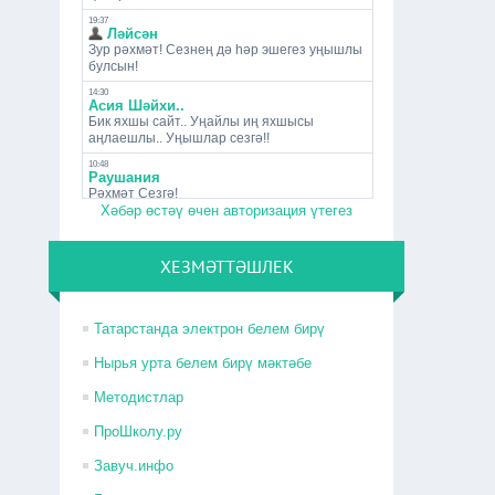
Хәбәр өстәү өчен авторизация үтегез
ХЕЗМӘТТӘШЛЕК
Татарстанда электрон белем бирү
Нырья урта белем бирү мәктәбе
Методистлар
ПроШколу.ру
Завуч.инфо