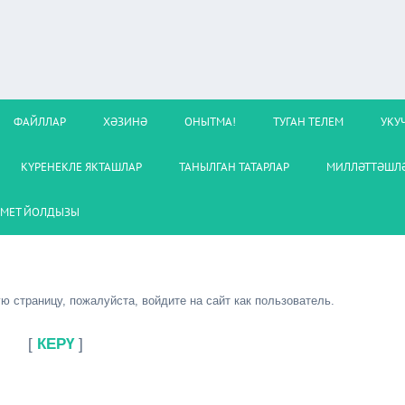
ФАЙЛЛАР
ХӘЗИНӘ
ОНЫТМА!
ТУГАН ТЕЛЕМ
УКУ
КҮРЕНЕКЛЕ ЯКТАШЛАР
ТАНЫЛГАН ТАТАРЛАР
МИЛЛӘТТӘШЛӘ
МЕТ ЙОЛДЫЗЫ
 страницу, пожалуйста, войдите на сайт как пользователь.
[
КЕРҮ
]