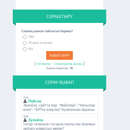
СОРАШТЫРУ
Сезнең шәхси сайтыгыз бармы?
Әйе
Ясарга исәплим
Юк
[
·
]
Нәтиҗәләр
Сораштырулар архивы
Барлык җаваплар:
56
СОРАУ-ҖАВАП