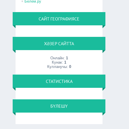
Белем.ру
САЙТ ГЕОГРАФИЯСЕ
ХӘЗЕР САЙТТА
Онлайн:
1
Кунак:
1
Кулланучы:
0
СТАТИСТИКА
БҮЛЕШҮ