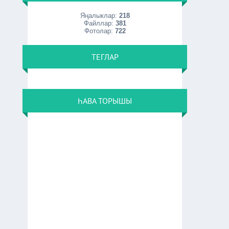
Яңалыклар:
218
Файллар:
381
Фотолар:
722
ТЕГЛАР
ҺАВА ТОРЫШЫ