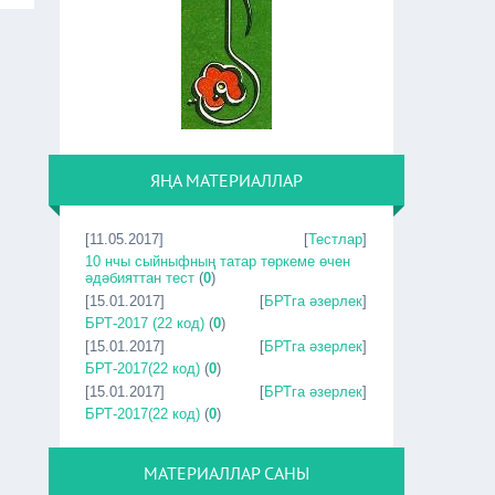
ЯҢА МАТЕРИАЛЛАР
[11.05.2017]
[
Тестлар
]
10 нчы сыйныфның татар төркеме өчен
әдәбияттан тест
(
0
)
[15.01.2017]
[
БРТга әзерлек
]
БРТ-2017 (22 код)
(
0
)
[15.01.2017]
[
БРТга әзерлек
]
БРТ-2017(22 код)
(
0
)
[15.01.2017]
[
БРТга әзерлек
]
БРТ-2017(22 код)
(
0
)
МАТЕРИАЛЛАР САНЫ