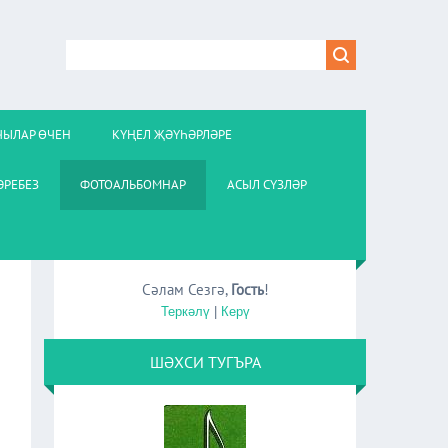
ЧЫЛАР ӨЧЕН
КҮҢЕЛ ҖӘҮҺӘРЛӘРЕ
РЕБЕЗ
ФОТОАЛЬБОМНАР
АСЫЛ СҮЗЛӘР
Сәлам Сезгә
,
Гость
!
Теркәлү
|
Керү
ШӘХСИ ТУГЪРА