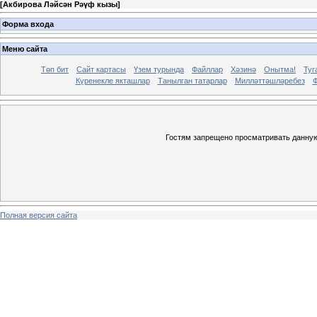
[
Акбирова Ләйсән Рәүф кызы
]
Форма входа
Меню сайта
Төп бит
Сайт картасы
Үзем турында
Файллар
Хәзинә
Онытма!
Туг
Күренекле якташлар
Танылган татарлар
Милләттәшләребез
Ф
Гостям запрещено просматривать данную 
Полная версия сайта