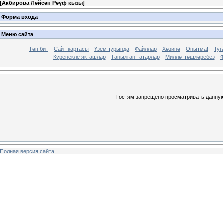
[
Акбирова Ләйсән Рәүф кызы
]
Форма входа
Меню сайта
Төп бит
Сайт картасы
Үзем турында
Файллар
Хәзинә
Онытма!
Туг
Күренекле якташлар
Танылган татарлар
Милләттәшләребез
Ф
Гостям запрещено просматривать данную 
Полная версия сайта