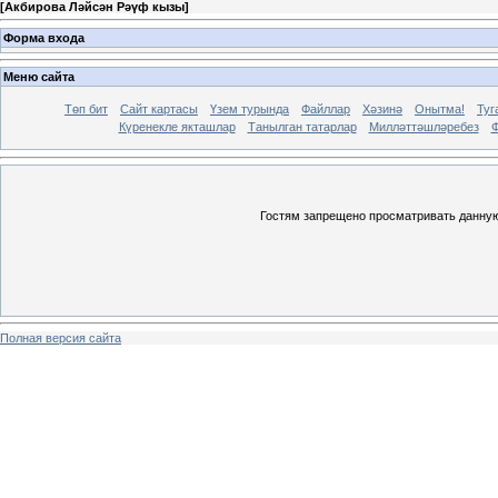
[
Акбирова Ләйсән Рәүф кызы
]
Форма входа
Меню сайта
Төп бит
Сайт картасы
Үзем турында
Файллар
Хәзинә
Онытма!
Туг
Күренекле якташлар
Танылган татарлар
Милләттәшләребез
Ф
Гостям запрещено просматривать данную 
Полная версия сайта