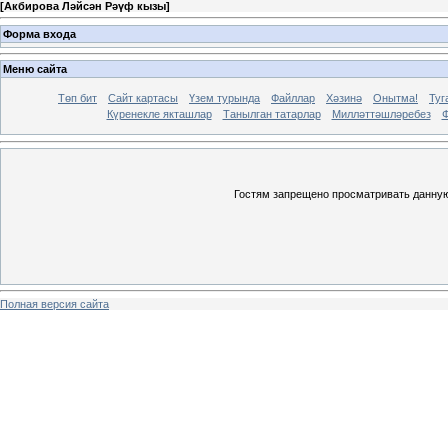
[
Акбирова Ләйсән Рәүф кызы
]
Форма входа
Меню сайта
Төп бит
Сайт картасы
Үзем турында
Файллар
Хәзинә
Онытма!
Туг
Күренекле якташлар
Танылган татарлар
Милләттәшләребез
Ф
Гостям запрещено просматривать данную 
Полная версия сайта