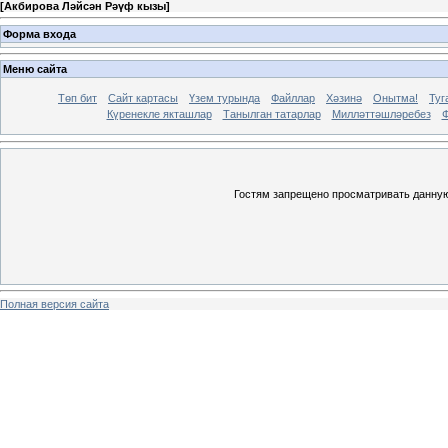
[
Акбирова Ләйсән Рәүф кызы
]
Форма входа
Меню сайта
Төп бит
Сайт картасы
Үзем турында
Файллар
Хәзинә
Онытма!
Туг
Күренекле якташлар
Танылган татарлар
Милләттәшләребез
Ф
Гостям запрещено просматривать данную 
Полная версия сайта