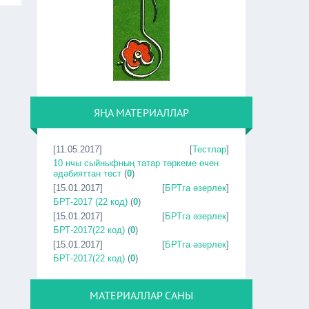
ЯҢА МАТЕРИАЛЛАР
[11.05.2017]
[
Тестлар
]
10 нчы сыйныфның татар төркеме өчен
әдәбияттан тест
(
0
)
[15.01.2017]
[
БРТга әзерлек
]
БРТ-2017 (22 код)
(
0
)
[15.01.2017]
[
БРТга әзерлек
]
БРТ-2017(22 код)
(
0
)
[15.01.2017]
[
БРТга әзерлек
]
БРТ-2017(22 код)
(
0
)
МАТЕРИАЛЛАР САНЫ