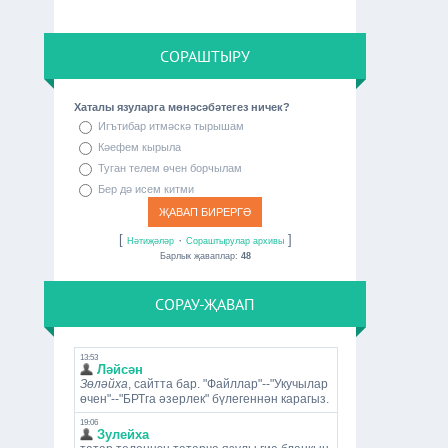
СОРАШТЫРУ
Хаталы язуларга мөнәсәбәтегез ничек?
Игътибар итмәскә тырышам
Кәефем кырыла
Туган телем өчен борчылам
Бер дә исем китми
[
·
]
Нәтиҗәләр
Сораштырулар архивы
Барлык җаваплар:
48
СОРАУ-ҖАВАП