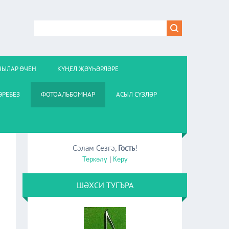
ЧЫЛАР ӨЧЕН
КҮҢЕЛ ҖӘҮҺӘРЛӘРЕ
РЕБЕЗ
ФОТОАЛЬБОМНАР
АСЫЛ СҮЗЛӘР
Сәлам Сезгә
,
Гость
!
Теркәлү
|
Керү
ШӘХСИ ТУГЪРА