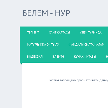
БЕЛЕМ - НУР
ТӨП БИТ
САЙТ КАРТАСЫ
ҮЗЕМ ТУРЫНДА
МАТУРЛЫККА ОМТЫЛУ
ФАЙДАЛЫ СЫЛТАМАЛАР
ВИДЕОЗАЛ
ЭЛЕМТӘ
КУНАК КИТАБЫ
Ө
Гостям запрещено просматривать данную