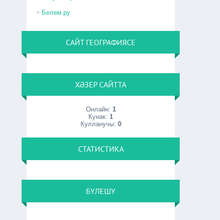
Белем.ру
САЙТ ГЕОГРАФИЯСЕ
ХӘЗЕР САЙТТА
Онлайн:
1
Кунак:
1
Кулланучы:
0
СТАТИСТИКА
БҮЛЕШҮ