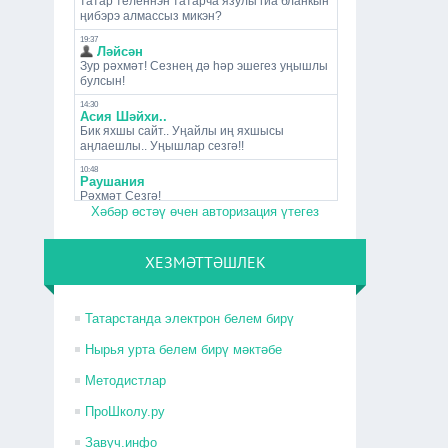
Хәбәр өстәү өчен авторизация үтегез
ХЕЗМӘТТӘШЛЕК
Татарстанда электрон белем бирү
Нырья урта белем бирү мәктәбе
Методистлар
ПроШколу.ру
Завуч.инфо