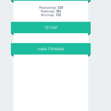
Яңалыклар:
218
Файллар:
381
Фотолар:
722
ТЕГЛАР
ҺАВА ТОРЫШЫ