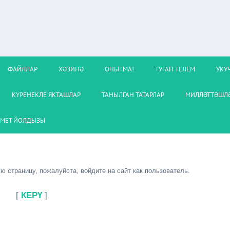
ФАЙЛЛАР
ХӘЗИНӘ
ОНЫТМА!
ТУГАН ТЕЛЕМ
УКУ
КҮРЕНЕКЛЕ ЯКТАШЛАР
ТАНЫЛГАН ТАТАРЛАР
МИЛЛӘТТӘШЛӘ
МЕТ ЙОЛДЫЗЫ
 страницу, пожалуйста, войдите на сайт как пользователь.
[
КЕРҮ
]