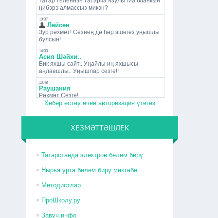
Хәбәр өстәү өчен авторизация үтегез
ХЕЗМӘТТӘШЛЕК
Татарстанда электрон белем бирү
Нырья урта белем бирү мәктәбе
Методистлар
ПроШколу.ру
Завуч.инфо