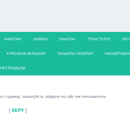
ФАЙЛЛАР
ХӘЗИНӘ
ОНЫТМА!
ТУГАН ТЕЛЕМ
УКУ
КҮРЕНЕКЛЕ ЯКТАШЛАР
ТАНЫЛГАН ТАТАРЛАР
МИЛЛӘТТӘШЛӘ
МЕТ ЙОЛДЫЗЫ
 страницу, пожалуйста, войдите на сайт как пользователь.
[
КЕРҮ
]