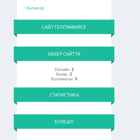
Белем.ру
САЙТ ГЕОГРАФИЯСЕ
ХӘЗЕР САЙТТА
Онлайн:
2
Кунак:
2
Кулланучы:
0
СТАТИСТИКА
БҮЛЕШҮ