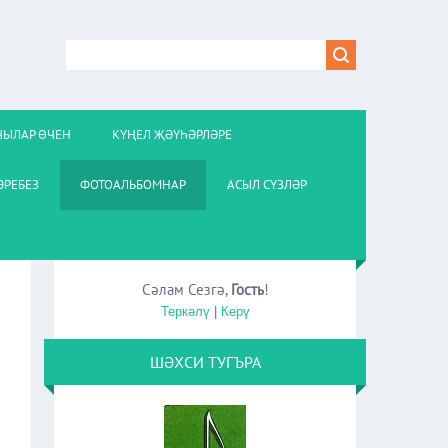
ЧЫЛАР ӨЧЕН
КҮҢЕЛ ҖӘҮҺӘРЛӘРЕ
РЕБЕЗ
ФОТОАЛЬБОМНАР
АСЫЛ СҮЗЛӘР
Сәлам Сезгә
,
Гость
!
Теркәлү
|
Керү
ШӘХСИ ТУГЪРА