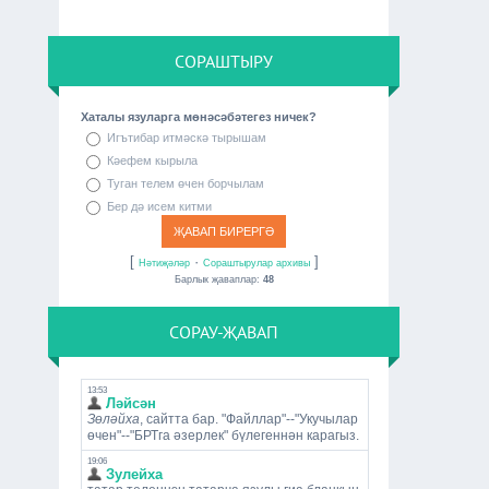
СОРАШТЫРУ
Хаталы язуларга мөнәсәбәтегез ничек?
Игътибар итмәскә тырышам
Кәефем кырыла
Туган телем өчен борчылам
Бер дә исем китми
[
·
]
Нәтиҗәләр
Сораштырулар архивы
Барлык җаваплар:
48
СОРАУ-ҖАВАП