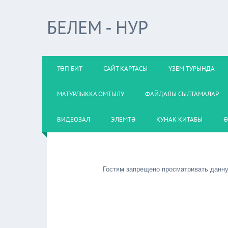
БЕЛЕМ - НУР
ТӨП БИТ
САЙТ КАРТАСЫ
ҮЗЕМ ТУРЫНДА
МАТУРЛЫККА ОМТЫЛУ
ФАЙДАЛЫ СЫЛТАМАЛАР
ВИДЕОЗАЛ
ЭЛЕМТӘ
КУНАК КИТАБЫ
Ө
Гостям запрещено просматривать данную