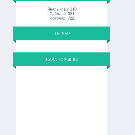
Яңалыклар:
218
Файллар:
381
Фотолар:
722
ТЕГЛАР
ҺАВА ТОРЫШЫ