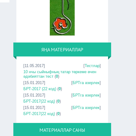
ЯҢА МАТЕРИАЛЛАР
[11.05.2017]
[
Тестлар
]
10 нчы сыйныфның татар төркеме өчен
әдәбияттан тест
(
0
)
[15.01.2017]
[
БРТга әзерлек
]
БРТ-2017 (22 код)
(
0
)
[15.01.2017]
[
БРТга әзерлек
]
БРТ-2017(22 код)
(
0
)
[15.01.2017]
[
БРТга әзерлек
]
БРТ-2017(22 код)
(
0
)
МАТЕРИАЛЛАР САНЫ