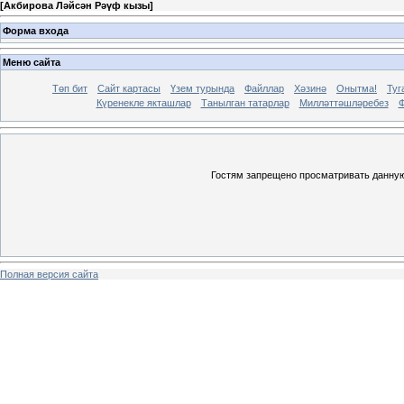
[
Акбирова Ләйсән Рәүф кызы
]
Форма входа
Меню сайта
Төп бит
Сайт картасы
Үзем турында
Файллар
Хәзинә
Онытма!
Туг
Күренекле якташлар
Танылган татарлар
Милләттәшләребез
Ф
Гостям запрещено просматривать данную 
Полная версия сайта