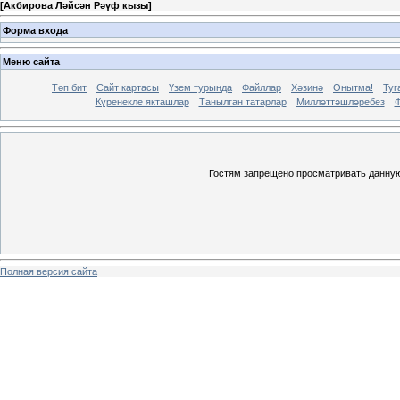
[
Акбирова Ләйсән Рәүф кызы
]
Форма входа
Меню сайта
Төп бит
Сайт картасы
Үзем турында
Файллар
Хәзинә
Онытма!
Туг
Күренекле якташлар
Танылган татарлар
Милләттәшләребез
Ф
Гостям запрещено просматривать данную 
Полная версия сайта