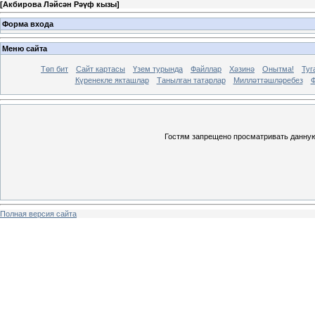
[
Акбирова Ләйсән Рәүф кызы
]
Форма входа
Меню сайта
Төп бит
Сайт картасы
Үзем турында
Файллар
Хәзинә
Онытма!
Туг
Күренекле якташлар
Танылган татарлар
Милләттәшләребез
Ф
Гостям запрещено просматривать данную 
Полная версия сайта