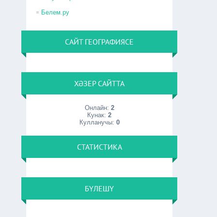
Белем.ру
САЙТ ГЕОГРАФИЯСЕ
ХӘЗЕР САЙТТА
Онлайн:
2
Кунак:
2
Кулланучы:
0
СТАТИСТИКА
БҮЛЕШҮ