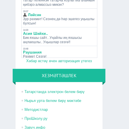
Хәбәр өстәү өчен авторизация үтегез
ХЕЗМӘТТӘШЛЕК
Татарстанда электрон белем бирү
Нырья урта белем бирү мәктәбе
Методистлар
ПроШколу.ру
Завуч.инфо