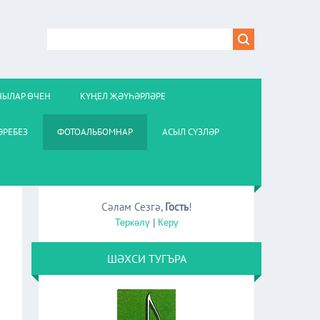
ЧЫЛАР ӨЧЕН
КҮҢЕЛ ҖӘҮҺӘРЛӘРЕ
РЕБЕЗ
ФОТОАЛЬБОМНАР
АСЫЛ СҮЗЛӘР
Сәлам Сезгә
,
Гость
!
Теркәлү
|
Керү
ШӘХСИ ТУГЪРА