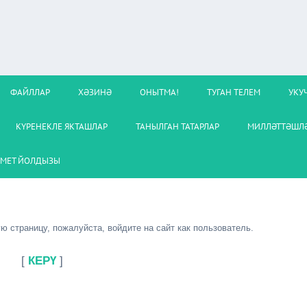
ФАЙЛЛАР
ХӘЗИНӘ
ОНЫТМА!
ТУГАН ТЕЛЕМ
УКУ
КҮРЕНЕКЛЕ ЯКТАШЛАР
ТАНЫЛГАН ТАТАРЛАР
МИЛЛӘТТӘШЛӘ
МЕТ ЙОЛДЫЗЫ
 страницу, пожалуйста, войдите на сайт как пользователь.
[
КЕРҮ
]