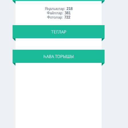
Яңалыклар:
218
Файллар:
381
Фотолар:
722
ТЕГЛАР
ҺАВА ТОРЫШЫ