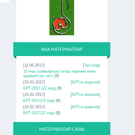
ЯҢА МАТЕРИАЛЛАР
[11.05.2017]
[
Тестлар
]
10 нчы сыйныфның татар төркеме өчен
әдәбияттан тест
(
0
)
[15.01.2017]
[
БРТга әзерлек
]
БРТ-2017 (22 код)
(
0
)
[15.01.2017]
[
БРТга әзерлек
]
БРТ-2017(22 код)
(
0
)
[15.01.2017]
[
БРТга әзерлек
]
БРТ-2017(22 код)
(
0
)
МАТЕРИАЛЛАР САНЫ