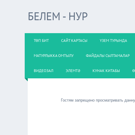
БЕЛЕМ - НУР
ТӨП БИТ
САЙТ КАРТАСЫ
ҮЗЕМ ТУРЫНДА
МАТУРЛЫККА ОМТЫЛУ
ФАЙДАЛЫ СЫЛТАМАЛАР
ВИДЕОЗАЛ
ЭЛЕМТӘ
КУНАК КИТАБЫ
Ө
Гостям запрещено просматривать данную