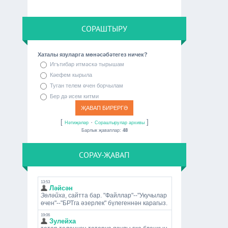
СОРАШТЫРУ
Хаталы язуларга мөнәсәбәтегез ничек?
Игътибар итмәскә тырышам
Кәефем кырыла
Туган телем өчен борчылам
Бер дә исем китми
[
·
]
Нәтиҗәләр
Сораштырулар архивы
Барлык җаваплар:
48
СОРАУ-ҖАВАП