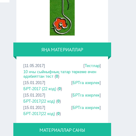
ЯҢА МАТЕРИАЛЛАР
[11.05.2017]
[
Тестлар
]
10 нчы сыйныфның татар төркеме өчен
әдәбияттан тест
(
0
)
[15.01.2017]
[
БРТга әзерлек
]
БРТ-2017 (22 код)
(
0
)
[15.01.2017]
[
БРТга әзерлек
]
БРТ-2017(22 код)
(
0
)
[15.01.2017]
[
БРТга әзерлек
]
БРТ-2017(22 код)
(
0
)
МАТЕРИАЛЛАР САНЫ