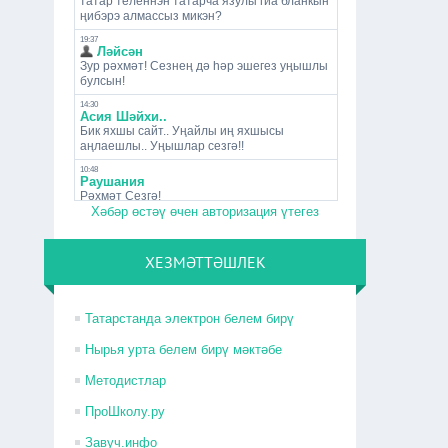
Хәбәр өстәү өчен авторизация үтегез
ХЕЗМӘТТӘШЛЕК
Татарстанда электрон белем бирү
Нырья урта белем бирү мәктәбе
Методистлар
ПроШколу.ру
Завуч.инфо