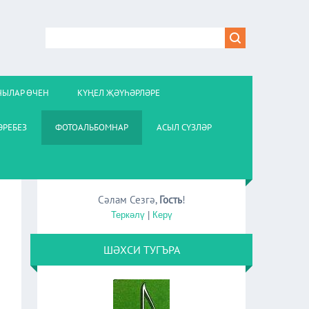
ЧЫЛАР ӨЧЕН
КҮҢЕЛ ҖӘҮҺӘРЛӘРЕ
РЕБЕЗ
ФОТОАЛЬБОМНАР
АСЫЛ СҮЗЛӘР
Сәлам Сезгә
,
Гость
!
Теркәлү
|
Керү
ШӘХСИ ТУГЪРА