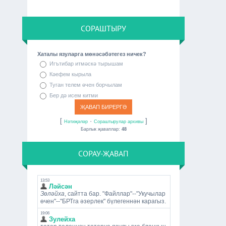
СОРАШТЫРУ
Хаталы язуларга мөнәсәбәтегез ничек?
Игътибар итмәскә тырышам
Кәефем кырыла
Туган телем өчен борчылам
Бер дә исем китми
[
·
]
Нәтиҗәләр
Сораштырулар архивы
Барлык җаваплар:
48
СОРАУ-ҖАВАП