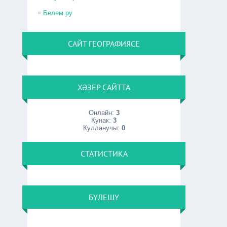
Белем.ру
САЙТ ГЕОГРАФИЯСЕ
ХӘЗЕР САЙТТА
Онлайн:
3
Кунак:
3
Кулланучы:
0
СТАТИСТИКА
БҮЛЕШҮ