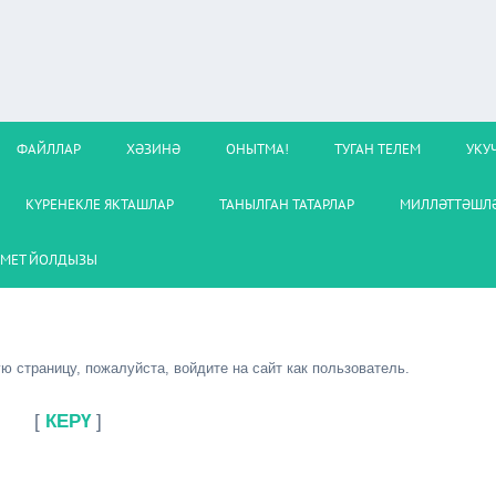
ФАЙЛЛАР
ХӘЗИНӘ
ОНЫТМА!
ТУГАН ТЕЛЕМ
УКУ
КҮРЕНЕКЛЕ ЯКТАШЛАР
ТАНЫЛГАН ТАТАРЛАР
МИЛЛӘТТӘШЛӘ
МЕТ ЙОЛДЫЗЫ
 страницу, пожалуйста, войдите на сайт как пользователь.
[
КЕРҮ
]