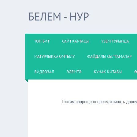
БЕЛЕМ - НУР
ТӨП БИТ
САЙТ КАРТАСЫ
ҮЗЕМ ТУРЫНДА
МАТУРЛЫККА ОМТЫЛУ
ФАЙДАЛЫ СЫЛТАМАЛАР
ВИДЕОЗАЛ
ЭЛЕМТӘ
КУНАК КИТАБЫ
Ө
Гостям запрещено просматривать данную