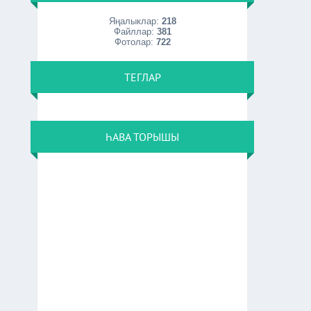
Яңалыклар:
218
Файллар:
381
Фотолар:
722
ТЕГЛАР
ҺАВА ТОРЫШЫ