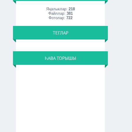
Яңалыклар:
218
Файллар:
381
Фотолар:
722
ТЕГЛАР
ҺАВА ТОРЫШЫ