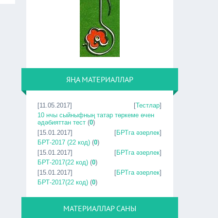
ЯҢА МАТЕРИАЛЛАР
[11.05.2017]
[
Тестлар
]
10 нчы сыйныфның татар төркеме өчен
әдәбияттан тест
(
0
)
[15.01.2017]
[
БРТга әзерлек
]
БРТ-2017 (22 код)
(
0
)
[15.01.2017]
[
БРТга әзерлек
]
БРТ-2017(22 код)
(
0
)
[15.01.2017]
[
БРТга әзерлек
]
БРТ-2017(22 код)
(
0
)
МАТЕРИАЛЛАР САНЫ