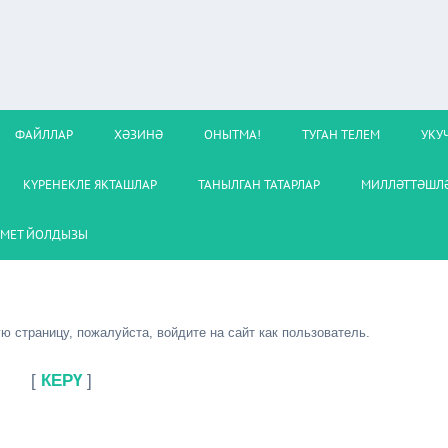
ФАЙЛЛАР
ХӘЗИНӘ
ОНЫТМА!
ТУГАН ТЕЛЕМ
УКУ
КҮРЕНЕКЛЕ ЯКТАШЛАР
ТАНЫЛГАН ТАТАРЛАР
МИЛЛӘТТӘШЛӘ
МЕТ ЙОЛДЫЗЫ
 страницу, пожалуйста, войдите на сайт как пользователь.
[
КЕРҮ
]