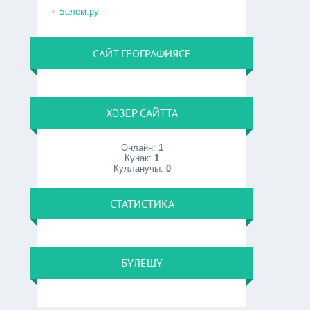
Белем.ру
САЙТ ГЕОГРАФИЯСЕ
ХӘЗЕР САЙТТА
Онлайн:
1
Кунак:
1
Кулланучы:
0
СТАТИСТИКА
БҮЛЕШҮ