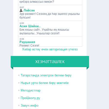
Хәбәр өстәү өчен авторизация үтегез
ХЕЗМӘТТӘШЛЕК
Татарстанда электрон белем бирү
Нырья урта белем бирү мәктәбе
Методистлар
ПроШколу.ру
Завуч.инфо