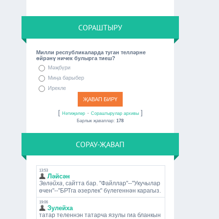
СОРАШТЫРУ
Милли республикаларда туган телләрне
өйрәнү ничек булырга тиеш?
Мәҗбүри
Миңа барыбер
Ирекле
[
·
]
Нәтиҗәләр
Сораштырулар архивы
Барлык җаваплар:
178
СОРАУ-ҖАВАП