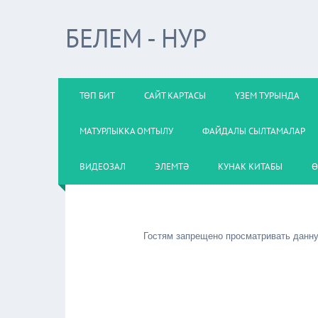
БЕЛЕМ - НУР
ТӨП БИТ
САЙТ КАРТАСЫ
ҮЗЕМ ТУРЫНДА
МАТУРЛЫККА ОМТЫЛУ
ФАЙДАЛЫ СЫЛТАМАЛАР
ВИДЕОЗАЛ
ЭЛЕМТӘ
КУНАК КИТАБЫ
Ө
Гостям запрещено просматривать данную