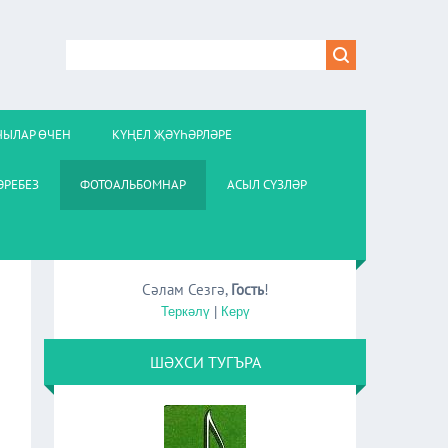
ЧЫЛАР ӨЧЕН
КҮҢЕЛ ҖӘҮҺӘРЛӘРЕ
РЕБЕЗ
ФОТОАЛЬБОМНАР
АСЫЛ СҮЗЛӘР
Сәлам Сезгә
,
Гость
!
Теркәлү
|
Керү
ШӘХСИ ТУГЪРА