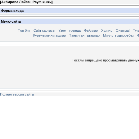
[
Акбирова Ләйсән Рәүф кызы
]
Форма входа
Меню сайта
Төп бит
Сайт картасы
Үзем турында
Файллар
Хәзинә
Онытма!
Туг
Күренекле якташлар
Танылган татарлар
Милләттәшләребез
Ф
Гостям запрещено просматривать данную 
Полная версия сайта