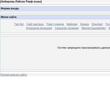
[
Акбирова Ләйсән Рәүф кызы
]
Форма входа
Меню сайта
Төп бит
Сайт картасы
Үзем турында
Файллар
Хәзинә
Онытма!
Туг
Күренекле якташлар
Танылган татарлар
Милләттәшләребез
Ф
Гостям запрещено просматривать данную 
Полная версия сайта