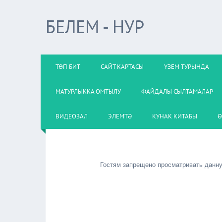
БЕЛЕМ - НУР
ТӨП БИТ
САЙТ КАРТАСЫ
ҮЗЕМ ТУРЫНДА
МАТУРЛЫККА ОМТЫЛУ
ФАЙДАЛЫ СЫЛТАМАЛАР
ВИДЕОЗАЛ
ЭЛЕМТӘ
КУНАК КИТАБЫ
Ө
Гостям запрещено просматривать данную