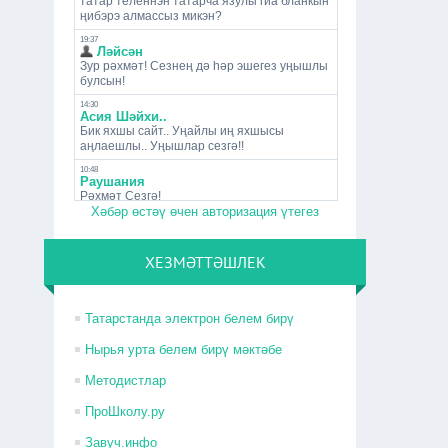
Хәбәр өстәү өчен авторизация үтегез
ХЕЗМӘТТӘШЛЕК
Татарстанда электрон белем бирү
Нырья урта белем бирү мәктәбе
Методистлар
ПроШколу.ру
Завуч.инфо