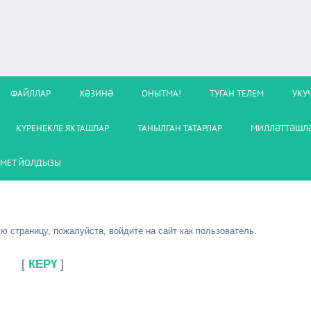
ФАЙЛЛАР
ХӘЗИНӘ
ОНЫТМА!
ТУГАН ТЕЛЕМ
УКУ
КҮРЕНЕКЛЕ ЯКТАШЛАР
ТАНЫЛГАН ТАТАРЛАР
МИЛЛӘТТӘШЛӘ
МЕТ ЙОЛДЫЗЫ
 страницу, пожалуйста, войдите на сайт как пользователь.
[
КЕРҮ
]