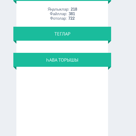
Яңалыклар:
218
Файллар:
381
Фотолар:
722
ТЕГЛАР
ҺАВА ТОРЫШЫ