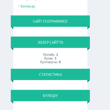
Белем.ру
САЙТ ГЕОГРАФИЯСЕ
ХӘЗЕР САЙТТА
Онлайн:
1
Кунак:
1
Кулланучы:
0
СТАТИСТИКА
БҮЛЕШҮ