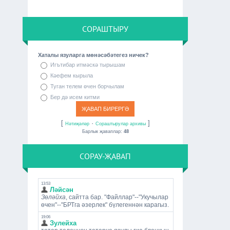
СОРАШТЫРУ
Хаталы язуларга мөнәсәбәтегез ничек?
Игътибар итмәскә тырышам
Кәефем кырыла
Туган телем өчен борчылам
Бер дә исем китми
[
·
]
Нәтиҗәләр
Сораштырулар архивы
Барлык җаваплар:
48
СОРАУ-ҖАВАП