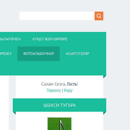
ЧЫЛАР ӨЧЕН
КҮҢЕЛ ҖӘҮҺӘРЛӘРЕ
РЕБЕЗ
ФОТОАЛЬБОМНАР
АСЫЛ СҮЗЛӘР
Сәлам Сезгә
,
Гость
!
Теркәлү
|
Керү
ШӘХСИ ТУГЪРА