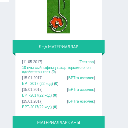
ЯҢА МАТЕРИАЛЛАР
[11.05.2017]
[
Тестлар
]
10 нчы сыйныфның татар төркеме өчен
әдәбияттан тест
(
0
)
[15.01.2017]
[
БРТга әзерлек
]
БРТ-2017 (22 код)
(
0
)
[15.01.2017]
[
БРТга әзерлек
]
БРТ-2017(22 код)
(
0
)
[15.01.2017]
[
БРТга әзерлек
]
БРТ-2017(22 код)
(
0
)
МАТЕРИАЛЛАР САНЫ