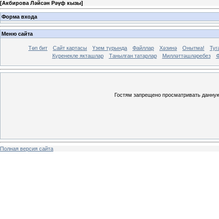
[
Акбирова Ләйсән Рәүф кызы
]
Форма входа
Меню сайта
Төп бит
Сайт картасы
Үзем турында
Файллар
Хәзинә
Онытма!
Туг
Күренекле якташлар
Танылган татарлар
Милләттәшләребез
Ф
Гостям запрещено просматривать данную 
Полная версия сайта