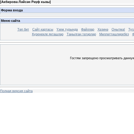
[
Акбирова Ләйсән Рәүф кызы
]
Форма входа
Меню сайта
Төп бит
Сайт картасы
Үзем турында
Файллар
Хәзинә
Онытма!
Туг
Күренекле якташлар
Танылган татарлар
Милләттәшләребез
Ф
Гостям запрещено просматривать данную 
Полная версия сайта