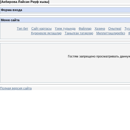
[
Акбирова Ләйсән Рәүф кызы
]
Форма входа
Меню сайта
Төп бит
Сайт картасы
Үзем турында
Файллар
Хәзинә
Онытма!
Туг
Күренекле якташлар
Танылган татарлар
Милләттәшләребез
Ф
Гостям запрещено просматривать данную 
Полная версия сайта