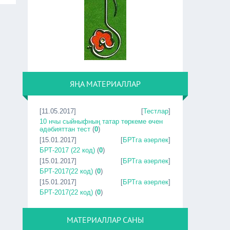
ЯҢА МАТЕРИАЛЛАР
[11.05.2017]
[
Тестлар
]
10 нчы сыйныфның татар төркеме өчен
әдәбияттан тест
(
0
)
[15.01.2017]
[
БРТга әзерлек
]
БРТ-2017 (22 код)
(
0
)
[15.01.2017]
[
БРТга әзерлек
]
БРТ-2017(22 код)
(
0
)
[15.01.2017]
[
БРТга әзерлек
]
БРТ-2017(22 код)
(
0
)
МАТЕРИАЛЛАР САНЫ