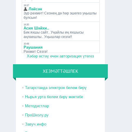
Хәбәр өстәү өчен авторизация үтегез
ХЕЗМӘТТӘШЛЕК
Татарстанда электрон белем бирү
Нырья урта белем бирү мәктәбе
Методистлар
ПроШколу.ру
Завуч.инфо