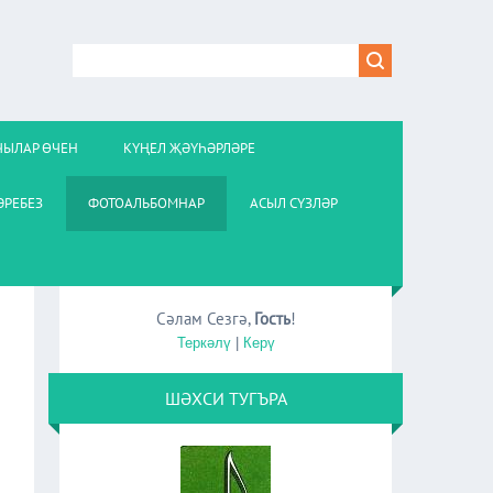
ЧЫЛАР ӨЧЕН
КҮҢЕЛ ҖӘҮҺӘРЛӘРЕ
РЕБЕЗ
ФОТОАЛЬБОМНАР
АСЫЛ СҮЗЛӘР
Сәлам Сезгә
,
Гость
!
Теркәлү
|
Керү
ШӘХСИ ТУГЪРА