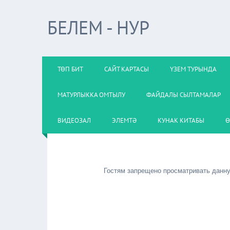
БЕЛЕМ - НУР
ТӨП БИТ
САЙТ КАРТАСЫ
ҮЗЕМ ТУРЫНДА
МАТУРЛЫККА ОМТЫЛУ
ФАЙДАЛЫ СЫЛТАМАЛАР
ВИДЕОЗАЛ
ЭЛЕМТӘ
КУНАК КИТАБЫ
Ө
Гостям запрещено просматривать данную