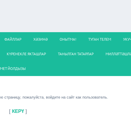
ФАЙЛЛАР
ХӘЗИНӘ
ОНЫТМА!
ТУГАН ТЕЛЕМ
УКУ
КҮРЕНЕКЛЕ ЯКТАШЛАР
ТАНЫЛГАН ТАТАРЛАР
МИЛЛӘТТӘШЛӘ
МЕТ ЙОЛДЫЗЫ
 страницу, пожалуйста, войдите на сайт как пользователь.
[
КЕРҮ
]