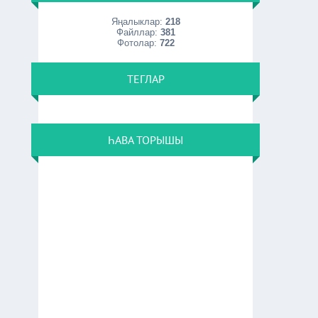
Яңалыклар:
218
Файллар:
381
Фотолар:
722
ТЕГЛАР
ҺАВА ТОРЫШЫ