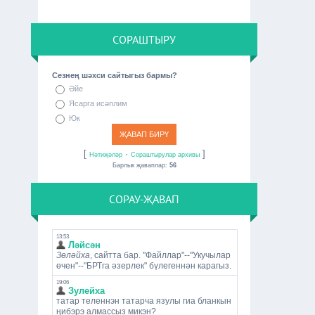
СОРАШТЫРУ
Сезнең шәхси сайтыгыз бармы?
Әйе
Ясарга исәплим
Юк
[
·
]
Нәтиҗәләр
Сораштырулар архивы
Барлык җаваплар:
56
СОРАУ-ҖАВАП