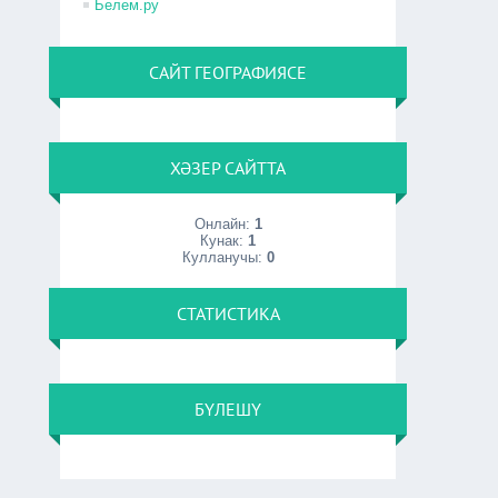
Белем.ру
САЙТ ГЕОГРАФИЯСЕ
ХӘЗЕР САЙТТА
Онлайн:
1
Кунак:
1
Кулланучы:
0
СТАТИСТИКА
БҮЛЕШҮ