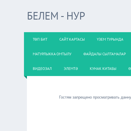
БЕЛЕМ - НУР
ТӨП БИТ
САЙТ КАРТАСЫ
ҮЗЕМ ТУРЫНДА
МАТУРЛЫККА ОМТЫЛУ
ФАЙДАЛЫ СЫЛТАМАЛАР
ВИДЕОЗАЛ
ЭЛЕМТӘ
КУНАК КИТАБЫ
Ө
Гостям запрещено просматривать данную