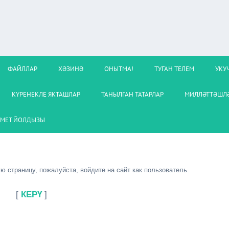
ФАЙЛЛАР
ХӘЗИНӘ
ОНЫТМА!
ТУГАН ТЕЛЕМ
УКУ
КҮРЕНЕКЛЕ ЯКТАШЛАР
ТАНЫЛГАН ТАТАРЛАР
МИЛЛӘТТӘШЛӘ
МЕТ ЙОЛДЫЗЫ
 страницу, пожалуйста, войдите на сайт как пользователь.
[
КЕРҮ
]