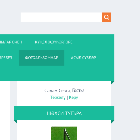
ЧЫЛАР ӨЧЕН
КҮҢЕЛ ҖӘҮҺӘРЛӘРЕ
РЕБЕЗ
ФОТОАЛЬБОМНАР
АСЫЛ СҮЗЛӘР
Сәлам Сезгә
,
Гость
!
Теркәлү
|
Керү
ШӘХСИ ТУГЪРА