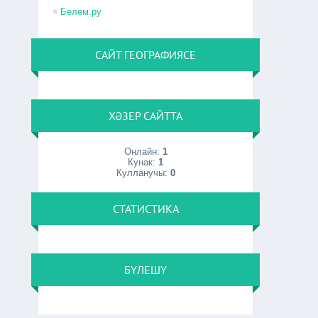
Белем.ру
САЙТ ГЕОГРАФИЯСЕ
ХӘЗЕР САЙТТА
Онлайн:
1
Кунак:
1
Кулланучы:
0
СТАТИСТИКА
БҮЛЕШҮ