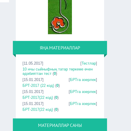
ЯҢА МАТЕРИАЛЛАР
[11.05.2017]
[
Тестлар
]
10 нчы сыйныфның татар төркеме өчен
әдәбияттан тест
(
0
)
[15.01.2017]
[
БРТга әзерлек
]
БРТ-2017 (22 код)
(
0
)
[15.01.2017]
[
БРТга әзерлек
]
БРТ-2017(22 код)
(
0
)
[15.01.2017]
[
БРТга әзерлек
]
БРТ-2017(22 код)
(
0
)
МАТЕРИАЛЛАР САНЫ