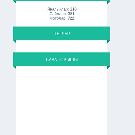
Яңалыклар:
218
Файллар:
381
Фотолар:
722
ТЕГЛАР
ҺАВА ТОРЫШЫ