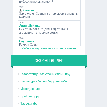
Хәбәр өстәү өчен авторизация үтегез
ХЕЗМӘТТӘШЛЕК
Татарстанда электрон белем бирү
Нырья урта белем бирү мәктәбе
Методистлар
ПроШколу.ру
Завуч.инфо