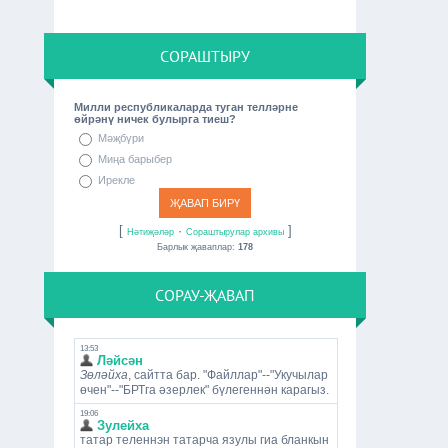
СОРАШТЫРУ
Милли республикаларда туган телләрне
өйрәнү ничек булырга тиеш?
Мәҗбүри
Миңа барыбер
Ирекле
[
·
]
Нәтиҗәләр
Сораштырулар архивы
Барлык җаваплар:
178
СОРАУ-ҖАВАП