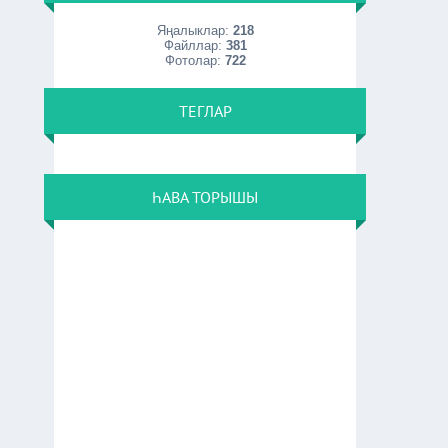
Яңалыклар:
218
Файллар:
381
Фотолар:
722
ТЕГЛАР
ҺАВА ТОРЫШЫ