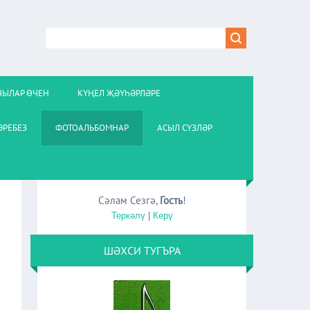
ЧЫЛАР ӨЧЕН
КҮҢЕЛ ҖӘҮҺӘРЛӘРЕ
РЕБЕЗ
ФОТОАЛЬБОМНАР
АСЫЛ СҮЗЛӘР
Сәлам Сезгә
,
Гость
!
Теркәлү
|
Керү
ШӘХСИ ТУГЪРА