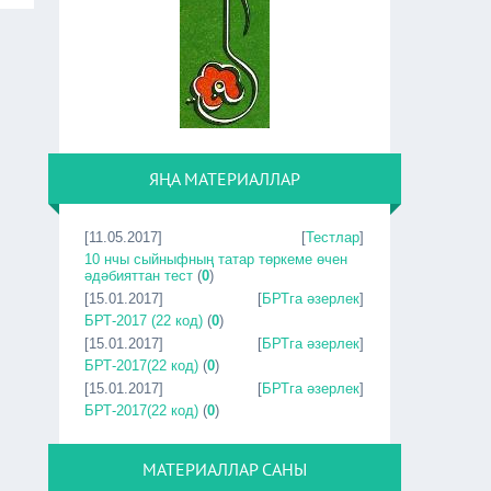
ЯҢА МАТЕРИАЛЛАР
[11.05.2017]
[
Тестлар
]
10 нчы сыйныфның татар төркеме өчен
әдәбияттан тест
(
0
)
[15.01.2017]
[
БРТга әзерлек
]
БРТ-2017 (22 код)
(
0
)
[15.01.2017]
[
БРТга әзерлек
]
БРТ-2017(22 код)
(
0
)
[15.01.2017]
[
БРТга әзерлек
]
БРТ-2017(22 код)
(
0
)
МАТЕРИАЛЛАР САНЫ