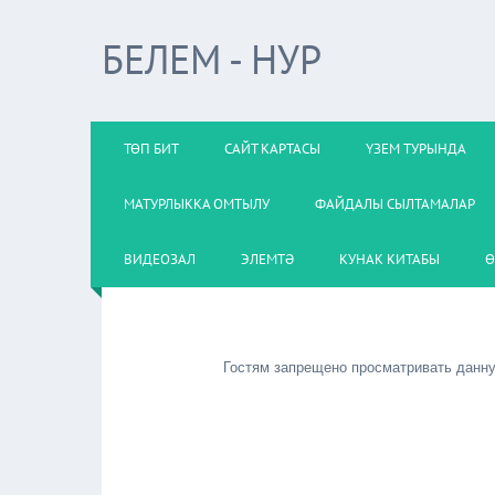
БЕЛЕМ - НУР
ТӨП БИТ
САЙТ КАРТАСЫ
ҮЗЕМ ТУРЫНДА
МАТУРЛЫККА ОМТЫЛУ
ФАЙДАЛЫ СЫЛТАМАЛАР
ВИДЕОЗАЛ
ЭЛЕМТӘ
КУНАК КИТАБЫ
Ө
Гостям запрещено просматривать данную