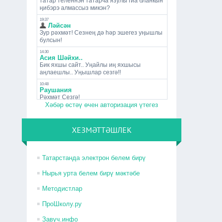
Хәбәр өстәү өчен авторизация үтегез
ХЕЗМӘТТӘШЛЕК
Татарстанда электрон белем бирү
Нырья урта белем бирү мәктәбе
Методистлар
ПроШколу.ру
Завуч.инфо