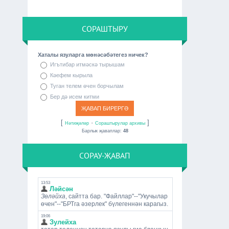
СОРАШТЫРУ
Хаталы язуларга мөнәсәбәтегез ничек?
Игътибар итмәскә тырышам
Кәефем кырыла
Туган телем өчен борчылам
Бер дә исем китми
[
·
]
Нәтиҗәләр
Сораштырулар архивы
Барлык җаваплар:
48
СОРАУ-ҖАВАП