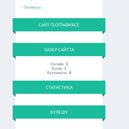
Белем.ру
САЙТ ГЕОГРАФИЯСЕ
ХӘЗЕР САЙТТА
Онлайн:
1
Кунак:
1
Кулланучы:
0
СТАТИСТИКА
БҮЛЕШҮ