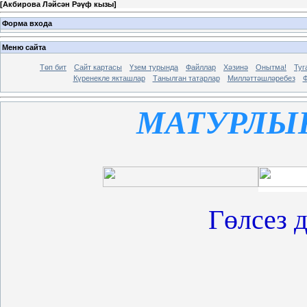
[
Акбирова Ләйсән Рәүф кызы
]
Форма входа
Меню сайта
Төп бит
Сайт картасы
Үзем турында
Файллар
Хәзинә
Онытма!
Туг
Күренекле якташлар
Танылган татарлар
Милләттәшләребез
Ф
МАТУРЛЫ
Гөлсез д
Тәрәзә
Бер ти