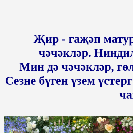
Ф.Яр
Җир
- гаҗәп мату
чәчәкләр. Нинди
Мин дә чәчәкләр, гөл
Сезне бүген үзем үстер
ча