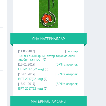
ЯҢА МАТЕРИАЛЛАР
[11.05.2017]
[
Тестлар
]
10 нчы сыйныфның татар төркеме өчен
әдәбияттан тест
(
0
)
[15.01.2017]
[
БРТга әзерлек
]
БРТ-2017 (22 код)
(
0
)
[15.01.2017]
[
БРТга әзерлек
]
БРТ-2017(22 код)
(
0
)
[15.01.2017]
[
БРТга әзерлек
]
БРТ-2017(22 код)
(
0
)
МАТЕРИАЛЛАР САНЫ