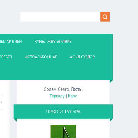
ЧЫЛАР ӨЧЕН
КҮҢЕЛ ҖӘҮҺӘРЛӘРЕ
РЕБЕЗ
ФОТОАЛЬБОМНАР
АСЫЛ СҮЗЛӘР
Сәлам Сезгә
,
Гость
!
Теркәлү
|
Керү
»
ШӘХСИ ТУГЪРА