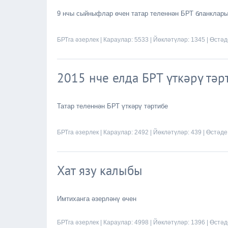
9 нчы сыйныфлар өчен татар теленнән БРТ бланклар
БРТга әзерлек
| Караулар: 5533 | Йөкләтүләр: 1345 | Өстә
2015 нче елда БРТ үткәрү тәр
Татар теленнән БРТ үткәрү тәртибе
БРТга әзерлек
| Караулар: 2492 | Йөкләтүләр: 439 | Өстәде
Хат язу калыбы
Имтиханга әзерләнү өчен
БРТга әзерлек
| Караулар: 4998 | Йөкләтүләр: 1396 | Өстә