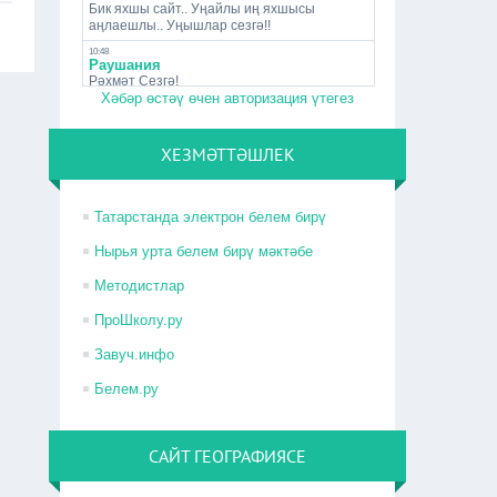
Хәбәр өстәү өчен авторизация үтегез
ХЕЗМӘТТӘШЛЕК
Татарстанда электрон белем бирү
Нырья урта белем бирү мәктәбе
Методистлар
ПроШколу.ру
Завуч.инфо
Белем.ру
САЙТ ГЕОГРАФИЯСЕ