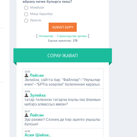
өйрәнү ничек булырга тиеш?
Мәҗбүри
Миңа барыбер
Ирекле
[
·
]
Нәтиҗәләр
Сораштырулар архивы
Барлык җаваплар:
178
СОРАУ-ҖАВАП