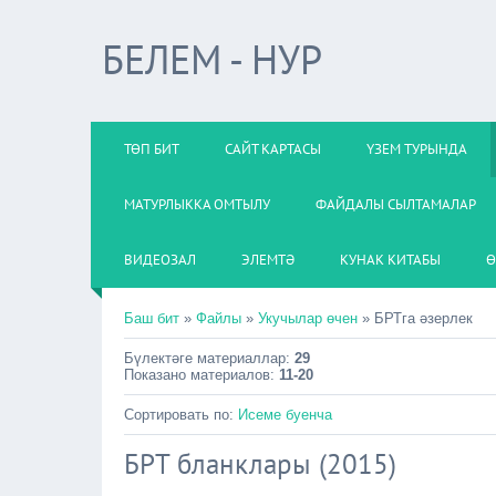
БЕЛЕМ - НУР
ТӨП БИТ
САЙТ КАРТАСЫ
ҮЗЕМ ТУРЫНДА
МАТУРЛЫККА ОМТЫЛУ
ФАЙДАЛЫ СЫЛТАМАЛАР
ВИДЕОЗАЛ
ЭЛЕМТӘ
КУНАК КИТАБЫ
Ө
Баш бит
»
Файлы
»
Укучылар өчен
» БРТга әзерлек
Бүлектәге материаллар
:
29
Показано материалов
:
11-20
Сортировать по
:
Исеме буенча
БРТ бланклары (2015)