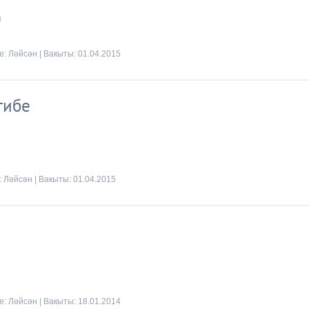
ы
де:
Ләйсән
| Вакыты:
01.04.2015
тибе
:
Ләйсән
| Вакыты:
01.04.2015
де:
Ләйсән
| Вакыты:
18.01.2014