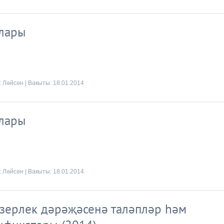
йлары
:
Ләйсән
| Вакыты:
18.01.2014
йлары
:
Ләйсән
| Вакыты:
18.01.2014
зерлек дәрәҗәсенә таләпләр һәм