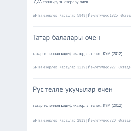
ДЙА тапшыруга әзерләү өчен
БРТга әзерлек
| Караулар: 5949 | Йөкләтүләр: 1825 | Өстә
Татар балалары өчен
татар теленнән кодификатор, эчтәлек, КҮМ (2012)
БРТга әзерлек
| Караулар: 3219 | Йөкләтүләр: 927 | Өстәде
Рус телле укучылар өчен
татар теленнән кодификатор, эчтәлек, КҮМ (2012)
БРТга әзерлек
| Караулар: 2813 | Йөкләтүләр: 720 | Өстәде