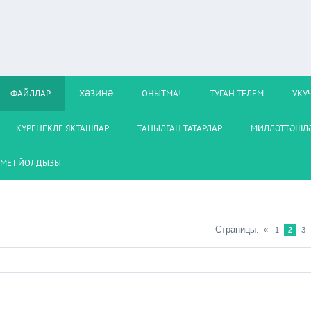
ФАЙЛЛАР
ХӘЗИНӘ
ОНЫТМА!
ТУГАН ТЕЛЕМ
УКУ
КҮРЕНЕКЛЕ ЯКТАШЛАР
ТАНЫЛГАН ТАТАРЛАР
МИЛЛӘТТӘШЛӘ
МЕТ ЙОЛДЫЗЫ
Страницы
:
«
1
2
3