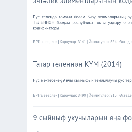
эчтәлек элементларының код
Рус телендә гомуми белем бирү оешмаларының ру
ТЕЛЕННӘН бердәм республика тесты уздыру өчен 
кодификаторы
БРТга әзерлек
| Караулар: 3141 | Йөкләтүләр: 584 | Өстәде
Татар теленнән КҮМ (2014)
Рус мәктәбенең 9 нчы сыйныфын тәмамлаучы рус төр
БРТга әзерлек
| Караулар: 3490 | Йөкләтүләр: 915 | Өстәде
9 сыйныф укучыларын яңа фор