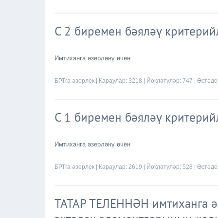
С 2 биремен бәяләү критери
Имтиханга әзерләнү өчен
БРТга әзерлек
| Караулар: 3218 | Йөкләтүләр: 747 | Өстәде
С 1 биремен бәяләү критери
Имтиханга әзерләнү өчен
БРТга әзерлек
| Караулар: 2619 | Йөкләтүләр: 528 | Өстәде
ТАТАР ТЕЛЕННӘН имтиханга ә