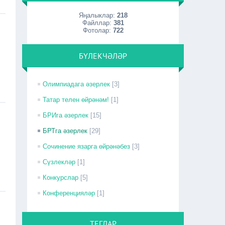
Яңалыклар:
218
Файллар:
381
Фотолар:
722
БҮЛЕКЧӘЛӘР
Олимпиадага әзерлек
[3]
Татар телен өйрәнәм!
[1]
БРИга әзерлек
[15]
БРТга әзерлек
[29]
Сочинение язарга өйрәнәбез
[3]
Сүзлекләр
[1]
Конкурслар
[5]
Конференцияләр
[1]
ТЕГЛАР