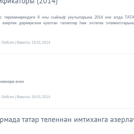
ификаторы (2014)
с төркемнәрендәге 9 нчы сыйныф укучыларына 2014 нче елда ТАТ
әзерлек дәрәҗәсенә куелган таләпләр һәм эчтәлек элементларын
:
Ләйсән
| Вакыты:
18.01.2014
кемнәре өчен
:
Ләйсән
| Вакыты:
18.01.2014
мада татар теленнән имтиханга әзерлә