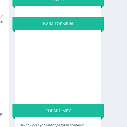
АР
ың
ҺАВА ТОРЫШЫ
СОРАШТЫРУ
ү
Милли республикаларда туган телләрне