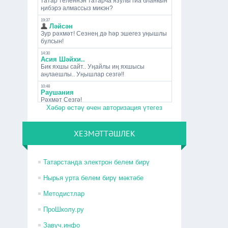
Хәбәр өстәү өчен авторизация үтегез
ХЕЗМӘТТӘШЛЕК
Татарстанда электрон белем бирү
Нырья урта белем бирү мәктәбе
Методистлар
ПроШколу.ру
Завуч.инфо