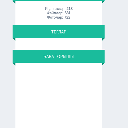
Яңалыклар:
218
Файллар:
381
Фотолар:
722
ТЕГЛАР
ҺАВА ТОРЫШЫ