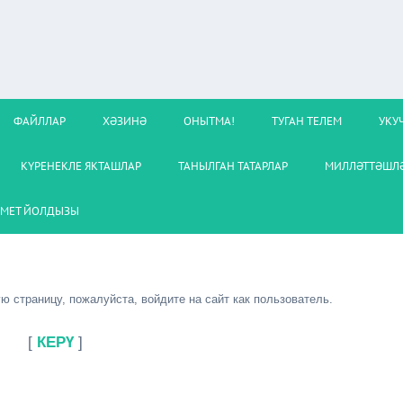
ФАЙЛЛАР
ХӘЗИНӘ
ОНЫТМА!
ТУГАН ТЕЛЕМ
УКУ
КҮРЕНЕКЛЕ ЯКТАШЛАР
ТАНЫЛГАН ТАТАРЛАР
МИЛЛӘТТӘШЛӘ
МЕТ ЙОЛДЫЗЫ
 страницу, пожалуйста, войдите на сайт как пользователь.
[
КЕРҮ
]