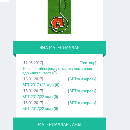
ЯҢА МАТЕРИАЛЛАР
[11.05.2017]
[
Тестлар
]
10 нчы сыйныфның татар төркеме өчен
әдәбияттан тест
(
0
)
[15.01.2017]
[
БРТга әзерлек
]
БРТ-2017 (22 код)
(
0
)
[15.01.2017]
[
БРТга әзерлек
]
БРТ-2017(22 код)
(
0
)
[15.01.2017]
[
БРТга әзерлек
]
БРТ-2017(22 код)
(
0
)
МАТЕРИАЛЛАР САНЫ