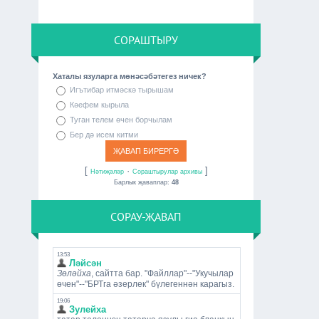
СОРАШТЫРУ
Хаталы язуларга мөнәсәбәтегез ничек?
Игътибар итмәскә тырышам
Кәефем кырыла
Туган телем өчен борчылам
Бер дә исем китми
[
·
]
Нәтиҗәләр
Сораштырулар архивы
Барлык җаваплар:
48
СОРАУ-ҖАВАП