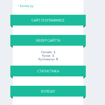
Белем.ру
САЙТ ГЕОГРАФИЯСЕ
ХӘЗЕР САЙТТА
Онлайн:
1
Кунак:
1
Кулланучы:
0
СТАТИСТИКА
БҮЛЕШҮ