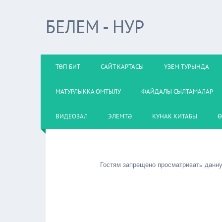
БЕЛЕМ - НУР
ТӨП БИТ
САЙТ КАРТАСЫ
ҮЗЕМ ТУРЫНДА
МАТУРЛЫККА ОМТЫЛУ
ФАЙДАЛЫ СЫЛТАМАЛАР
ВИДЕОЗАЛ
ЭЛЕМТӘ
КУНАК КИТАБЫ
Ө
Гостям запрещено просматривать данную