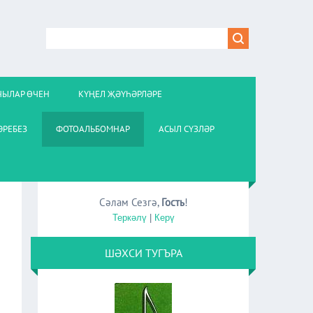
ЧЫЛАР ӨЧЕН
КҮҢЕЛ ҖӘҮҺӘРЛӘРЕ
РЕБЕЗ
ФОТОАЛЬБОМНАР
АСЫЛ СҮЗЛӘР
Сәлам Сезгә
,
Гость
!
Теркәлү
|
Керү
ШӘХСИ ТУГЪРА