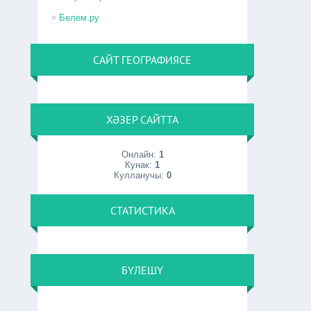
Белем.ру
САЙТ ГЕОГРАФИЯСЕ
ХӘЗЕР САЙТТА
Онлайн:
1
Кунак:
1
Кулланучы:
0
СТАТИСТИКА
БҮЛЕШҮ