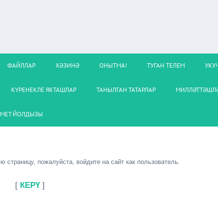
ФАЙЛЛАР
ХӘЗИНӘ
ОНЫТМА!
ТУГАН ТЕЛЕМ
УКУ
КҮРЕНЕКЛЕ ЯКТАШЛАР
ТАНЫЛГАН ТАТАРЛАР
МИЛЛӘТТӘШЛӘ
МЕТ ЙОЛДЫЗЫ
 страницу, пожалуйста, войдите на сайт как пользователь.
[
КЕРҮ
]