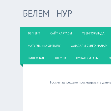
БЕЛЕМ - НУР
ТӨП БИТ
САЙТ КАРТАСЫ
ҮЗЕМ ТУРЫНДА
МАТУРЛЫККА ОМТЫЛУ
ФАЙДАЛЫ СЫЛТАМАЛАР
ВИДЕОЗАЛ
ЭЛЕМТӘ
КУНАК КИТАБЫ
Ө
Гостям запрещено просматривать данную