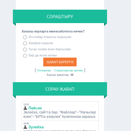
СОРАШТЫРУ
Хаталы язуларга мөнәсәбәтегез ничек?
Игътибар итмәскә тырышам
Кәефем кырыла
Туган телем өчен борчылам
Бер дә исем китми
[
·
]
Нәтиҗәләр
Сораштырулар архивы
Барлык җаваплар:
48
СОРАУ-ҖАВАП