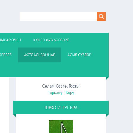
ЧЫЛАР ӨЧЕН
КҮҢЕЛ ҖӘҮҺӘРЛӘРЕ
РЕБЕЗ
ФОТОАЛЬБОМНАР
АСЫЛ СҮЗЛӘР
Сәлам Сезгә
,
Гость
!
Теркәлү
|
Керү
ШӘХСИ ТУГЪРА