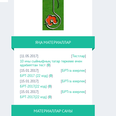
ЯҢА МАТЕРИАЛЛАР
[11.05.2017]
[
Тестлар
]
10 нчы сыйныфның татар төркеме өчен
әдәбияттан тест
(
0
)
[15.01.2017]
[
БРТга әзерлек
]
БРТ-2017 (22 код)
(
0
)
[15.01.2017]
[
БРТга әзерлек
]
БРТ-2017(22 код)
(
0
)
[15.01.2017]
[
БРТга әзерлек
]
БРТ-2017(22 код)
(
0
)
МАТЕРИАЛЛАР САНЫ