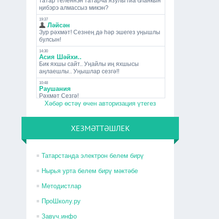
Хәбәр өстәү өчен авторизация үтегез
ХЕЗМӘТТӘШЛЕК
Татарстанда электрон белем бирү
Нырья урта белем бирү мәктәбе
Методистлар
ПроШколу.ру
Завуч.инфо