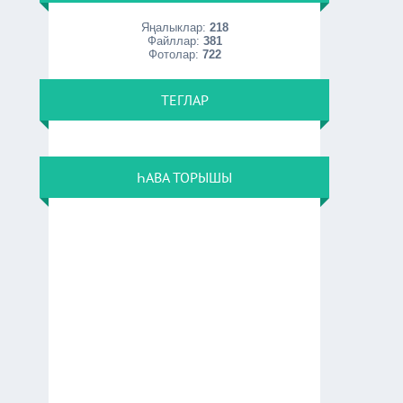
Яңалыклар:
218
Файллар:
381
Фотолар:
722
ТЕГЛАР
ҺАВА ТОРЫШЫ