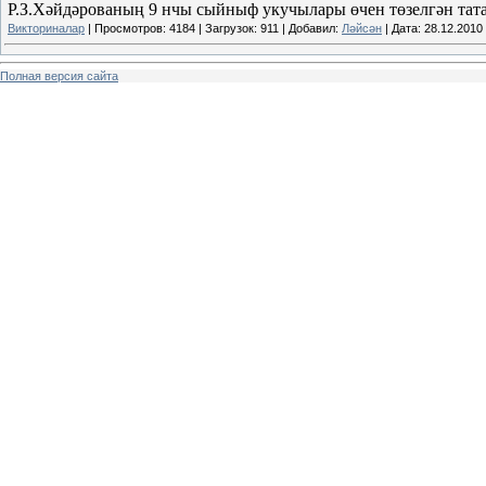
Р.З.Хәйдәрованың 9 нчы сыйныф укучылары өчен төзелгән татар
Викториналар
|
Просмотров:
4184
|
Загрузок:
911
|
Добавил:
Ләйсән
|
Дата:
28.12.2010
Полная версия сайта