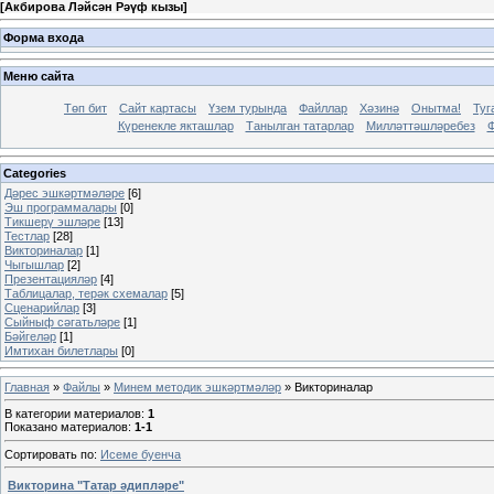
[
Акбирова Ләйсән Рәүф кызы
]
Форма входа
Меню сайта
Төп бит
Сайт картасы
Үзем турында
Файллар
Хәзинә
Онытма!
Туг
Күренекле якташлар
Танылган татарлар
Милләттәшләребез
Ф
Categories
Дәрес эшкәртмәләре
[6]
Эш программалары
[0]
Тикшерү эшләре
[13]
Тестлар
[28]
Викториналар
[1]
Чыгышлар
[2]
Презентацияләр
[4]
Таблицалар, терәк схемалар
[5]
Сценарийлар
[3]
Сыйныф сәгатьләре
[1]
Бәйгеләр
[1]
Имтихан билетлары
[0]
Главная
»
Файлы
»
Минем методик эшкәртмәләр
» Викториналар
В категории материалов
:
1
Показано материалов
:
1-1
Сортировать по
:
Исеме буенча
Викторина "Татар әдипләре"