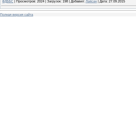
ФДББС
|
Просмотров:
2024
|
Загрузок:
198
|
Добавил:
Ләйсән
|
Дата:
27.09.2015
Полная версия сайта