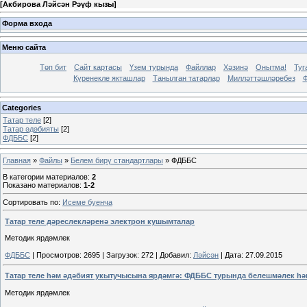
[
Акбирова Ләйсән Рәүф кызы
]
Форма входа
Меню сайта
Төп бит
Сайт картасы
Үзем турында
Файллар
Хәзинә
Онытма!
Туг
Күренекле якташлар
Танылган татарлар
Милләттәшләребез
Ф
Categories
Татар теле
[2]
Татар әдәбияты
[2]
ФДББС
[2]
Главная
»
Файлы
»
Белем бирү стандартлары
» ФДББС
В категории материалов
:
2
Показано материалов
:
1-2
Сортировать по
:
Исеме буенча
Татар теле дәреслекләренә электрон кушымталар
Методик ярдәмлек
ФДББС
|
Просмотров:
2695
|
Загрузок:
272
|
Добавил:
Ләйсән
|
Дата:
27.09.2015
Татар теле һәм әдәбият укытучысына ярдәмгә: ФДББС турында белешмәлек һә
Методик ярдәмлек