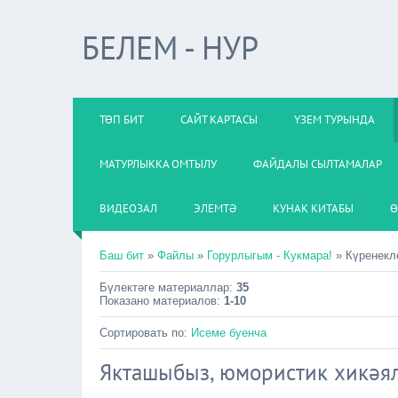
БЕЛЕМ - НУР
ТӨП БИТ
САЙТ КАРТАСЫ
ҮЗЕМ ТУРЫНДА
МАТУРЛЫККА ОМТЫЛУ
ФАЙДАЛЫ СЫЛТАМАЛАР
ВИДЕОЗАЛ
ЭЛЕМТӘ
КУНАК КИТАБЫ
Ө
Баш бит
»
Файлы
»
Горурлыгым - Кукмара!
» Күренекл
Бүлектәге материаллар
:
35
Показано материалов
:
1-10
Сортировать по
:
Исеме буенча
Якташыбыз, юмористик хикәял