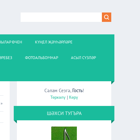
ЧЫЛАР ӨЧЕН
КҮҢЕЛ ҖӘҮҺӘРЛӘРЕ
РЕБЕЗ
ФОТОАЛЬБОМНАР
АСЫЛ СҮЗЛӘР
Сәлам Сезгә
,
Гость
!
Теркәлү
|
Керү
»
ШӘХСИ ТУГЪРА