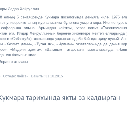
елның 5 сентябрендә Кукмара поселогында дөньяга килә. 1975 ел
ләт университетының журналистика бүлегенә укырга керә. Икенче курст
 сафларына алына. Армиядән кайткач, бераз вакыт «Түбәнкамаши
ктан ега. Илдар Хәйруллинның беренче хикәяләре мәктәп елларында 
зерге «Сабантуй») газетасында уздырган әдәби бәйгедә җиңү яулый. Ан
ы «Хезмәт даны», «Туган як», «Чулман» газеталарында да дөнья күр
ре», «Мәдәни җомга», «Ватаным Татарстан» газеталарында, «Чаян
да еш басылып килә.
ерлеге әгъзасы.
0 | Өстәде:
Ләйсән
| Вакыты:
31.10.2015
 Кукмара тарихында якты эз калдырган