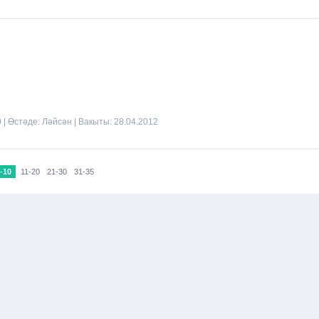
0 | Өстәде:
Ләйсән
| Вакыты:
28.04.2012
-10
11-20
21-30
31-35