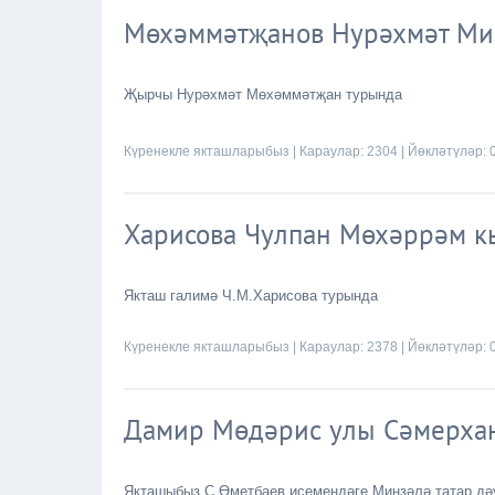
Мөхәммәтҗанов Нурәхмәт Ми
Җырчы Нурәхмәт Мөхәммәтҗан турында
Күренекле якташларыбыз
| Караулар: 2304 | Йөкләтүләр: 
Харисова Чулпан Мөхәррәм к
Якташ галимә Ч.М.Харисова турында
Күренекле якташларыбыз
| Караулар: 2378 | Йөкләтүләр: 
Дамир Мөдәрис улы Сәмерха
Якташыбыз С.Өметбаев исемендәге Минзәлә татар дә