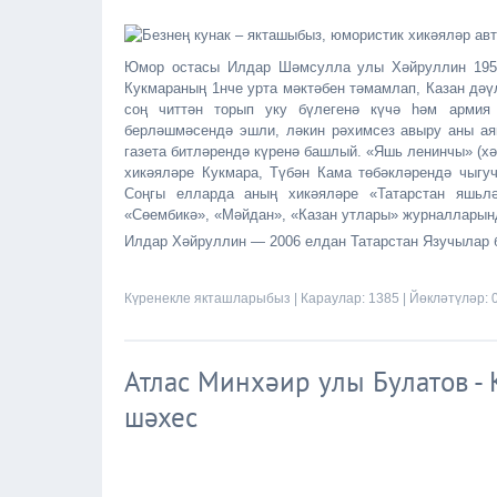
Юмор остасы Илдар Шәмсулла улы Хәйруллин 1958 
Кукмараның 1нче урта мәктәбен тәмамлап, Казан дәү
соң читтән торып уку бүлегенә күчә һәм армия
берләшмәсендә эшли, ләкин рәхимсез авыру аны ая
газета битләрендә күренә башлый. «Яшь ленинчы» (хә
хикәяләре Кукмара, Түбән Кама төбәкләрендә чыгуч
Соңгы елларда аның хикәяләре «Татарстан яшьлә
«Сөембикә», «Мәйдан», «Казан утлары» журналларын
Илдар Хәйруллин — 2006 елдан Татарстан Язучылар б
Күренекле якташларыбыз
| Караулар: 1385 | Йөкләтүләр: 
Атлас Минхәир улы Булатов -
шәхес