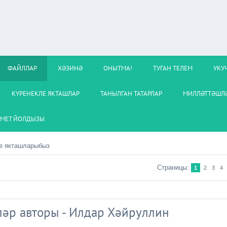
ФАЙЛЛАР
ХӘЗИНӘ
ОНЫТМА!
ТУГАН ТЕЛЕМ
УКУ
КҮРЕНЕКЛЕ ЯКТАШЛАР
ТАНЫЛГАН ТАТАРЛАР
МИЛЛӘТТӘШЛӘ
МЕТ ЙОЛДЫЗЫ
е якташларыбыз
Страницы
:
1
2
3
4
әр авторы - Илдар Хәйруллин