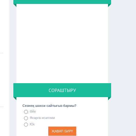
СОРАШТЫРУ
Сезнең шәхси сайтыгыз бармы?
Әйе
Ясарга исәплим
Юк