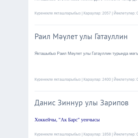
Күренекле якташларыбыз
| Караулар: 2057 | Йөкләтүләр: 
Раил Мәүлет улы Гатауллин
Якташыбыз Раил Мәүлет улы Гатауллин турында мәг
Күренекле якташларыбыз
| Караулар: 2400 | Йөкләтүләр: 
Данис Зиннур улы Зарипов
Хоккейчы, "Ак Барс" уенчысы
Күренекле якташларыбыз
| Караулар: 1858 | Йөкләтүләр: 