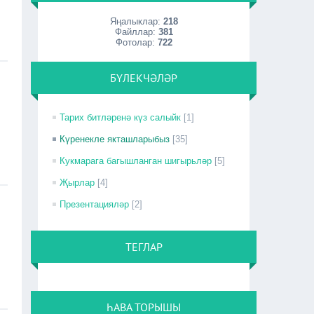
Яңалыклар:
218
Файллар:
381
Фотолар:
722
БҮЛЕКЧӘЛӘР
Тарих битләренә күз салыйк
[1]
Күренекле якташларыбыз
[35]
Кукмарага багышланган шигырьләр
[5]
Җырлар
[4]
Презентацияләр
[2]
ТЕГЛАР
ҺАВА ТОРЫШЫ