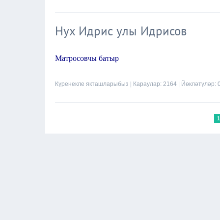
Нух Идрис улы Идрисов
Матросовчы батыр
Күренекле якташларыбыз
| Караулар: 2164 | Йөкләтүләр: 
1