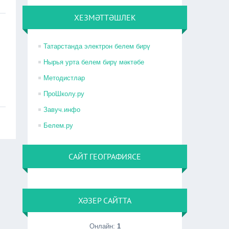
ХЕЗМӘТТӘШЛЕК
Татарстанда электрон белем бирү
Нырья урта белем бирү мәктәбе
Методистлар
ПроШколу.ру
Завуч.инфо
Белем.ру
САЙТ ГЕОГРАФИЯСЕ
ХӘЗЕР САЙТТА
Онлайн:
1