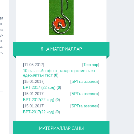
да
ан
н»
ук
ың
ә.
ЯҢА МАТЕРИАЛЛАР
»,
[11.05.2017]
[
Тестлар
]
10 нчы сыйныфның татар төркеме өчен
әдәбияттан тест
(
0
)
[15.01.2017]
[
БРТга әзерлек
]
БРТ-2017 (22 код)
(
0
)
[15.01.2017]
[
БРТга әзерлек
]
БРТ-2017(22 код)
(
0
)
[15.01.2017]
[
БРТга әзерлек
]
БРТ-2017(22 код)
(
0
)
МАТЕРИАЛЛАР САНЫ