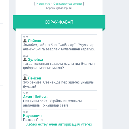
[
·
]
Нәтиҗәләр
Сораштырулар архивы
Барлык җаваплар:
56
СОРАУ-ҖАВАП
Хәбәр өстәү өчен авторизация үтегез