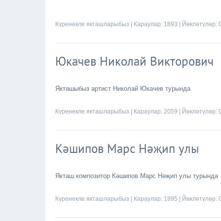
Күренекле якташларыбыз
| Караулар: 1893 | Йөкләтүләр: 
Юкачев Николай Викторович
Якташыбыз артист Николай Юкачев турында
Күренекле якташларыбыз
| Караулар: 2059 | Йөкләтүләр: 
Кәшипов Марс Нәҗип улы
Якташ композитор Кәшипов Марс Нәҗип улы турында
Күренекле якташларыбыз
| Караулар: 1895 | Йөкләтүләр: 