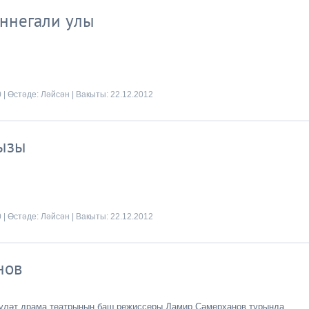
ннегали улы
0 | Өстәде:
Ләйсән
| Вакыты:
22.12.2012
ызы
0 | Өстәде:
Ләйсән
| Вакыты:
22.12.2012
нов
үләт драма театрының баш режиссеры Дамир Сәмерханов турында