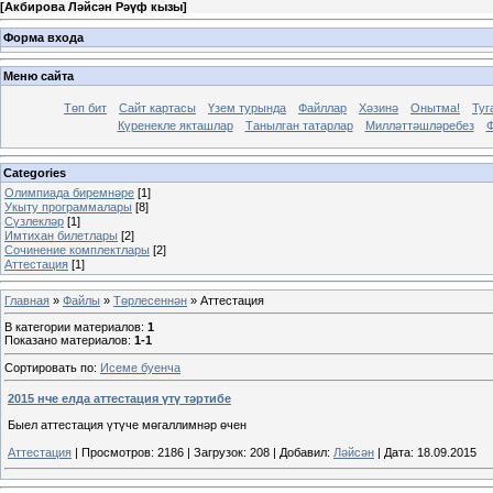
[
Акбирова Ләйсән Рәүф кызы
]
Форма входа
Меню сайта
Төп бит
Сайт картасы
Үзем турында
Файллар
Хәзинә
Онытма!
Туг
Күренекле якташлар
Танылган татарлар
Милләттәшләребез
Ф
Categories
Олимпиада биремнәре
[1]
Укыту программалары
[8]
Сүзлекләр
[1]
Имтихан билетлары
[2]
Сочинение комплектлары
[2]
Аттестация
[1]
Главная
»
Файлы
»
Төрлесеннән
» Аттестация
В категории материалов
:
1
Показано материалов
:
1-1
Сортировать по
:
Исеме буенча
2015 нче елда аттестация үтү тәртибе
Быел аттестация үтүче мөгаллимнәр өчен
Аттестация
|
Просмотров:
2186
|
Загрузок:
208
|
Добавил:
Ләйсән
|
Дата:
18.09.2015