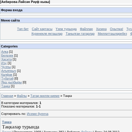
[
Акбирова Ләйсән Рәүф кызы
]
Форма входа
Меню сайта
Төп бит
Сайт картасы
Үзем турында
Файллар
Хәзинә
Онытма!
Туг
Күренекле якташлар
Танылган татарлар
Милләттәшләребез
Ф
Categories
Алка
[1]
Беләзек
[1]
Хәситә
[1]
Изү
[1]
Чулпы
[1]
Алъяпкыч
[1]
Калфак
[1]
Түбәтәй
[0]
Яка чылбыры
[0]
Тәңкә
[1]
Главная
»
Файлы
»
Татар милли киеме
» Тәңкә
В категории материалов
:
1
Показано материалов
:
1-1
Сортировать по
:
Исеме буенча
Тәңкә
Тәңкәләр турында
Тәңкә
|
Просмотров:
1968
|
Загрузок:
382
|
Добавил:
Ләйсән
|
Дата:
24.08.2012