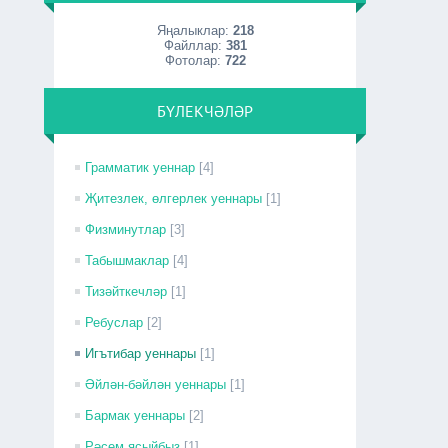
Яңалыклар:
218
Файллар:
381
Фотолар:
722
БҮЛЕКЧӘЛӘР
Грамматик уеннар
[4]
Җитезлек, өлгерлек уеннары
[1]
Физминутлар
[3]
Табышмаклар
[4]
Тизәйткечләр
[1]
Ребуслар
[2]
Игътибар уеннары
[1]
Әйлән-бәйлән уеннары
[1]
Бармак уеннары
[2]
Рәсем ясыйбыз
[1]