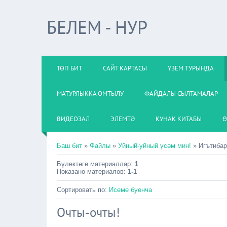
БЕЛЕМ - НУР
ТӨП БИТ
САЙТ КАРТАСЫ
ҮЗЕМ ТУРЫНДА
МАТУРЛЫККА ОМТЫЛУ
ФАЙДАЛЫ СЫЛТАМАЛАР
ВИДЕОЗАЛ
ЭЛЕМТӘ
КУНАК КИТАБЫ
Ө
Баш бит
»
Файлы
»
Уйный-уйный үсәм мин!
» Игътибар
Бүлектәге материаллар
:
1
Показано материалов
:
1-1
Сортировать по
:
Исеме буенча
Очты-очты!