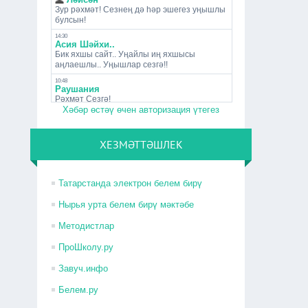
Хәбәр өстәү өчен авторизация үтегез
ХЕЗМӘТТӘШЛЕК
Татарстанда электрон белем бирү
Нырья урта белем бирү мәктәбе
Методистлар
ПроШколу.ру
Завуч.инфо
Белем.ру