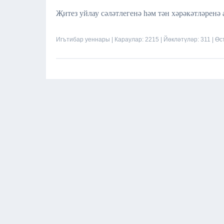
Җитез уйлау сәләтлегенә һәм тән хәрәкәтләренә
Игътибар уеннары
| Караулар: 2215 | Йөкләтүләр: 311 | Ө