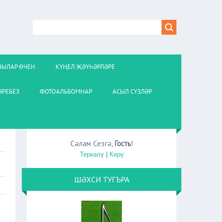
ЧЫЛАР ӨЧЕН
КҮҢЕЛ ҖӘҮҺӘРЛӘРЕ
РЕБЕЗ
ФОТОАЛЬБОМНАР
АСЫЛ СҮЗЛӘР
Сәлам Сезгә
,
Гость
!
Теркәлү
|
Керү
ШӘХСИ ТУГЪРА