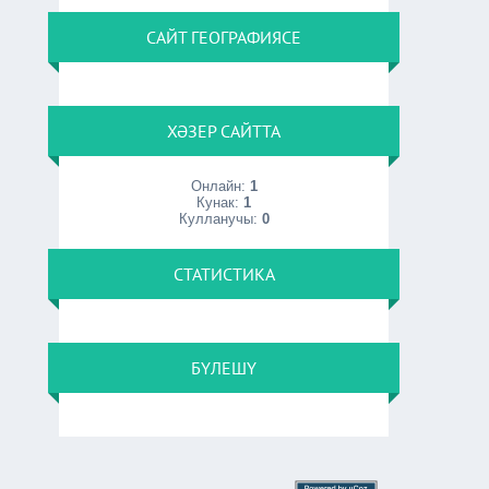
САЙТ ГЕОГРАФИЯСЕ
ХӘЗЕР САЙТТА
Онлайн:
1
Кунак:
1
Кулланучы:
0
СТАТИСТИКА
БҮЛЕШҮ