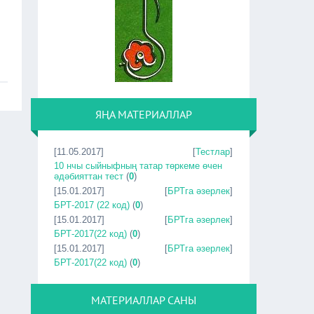
ЯҢА МАТЕРИАЛЛАР
[11.05.2017]
[
Тестлар
]
10 нчы сыйныфның татар төркеме өчен
әдәбияттан тест
(
0
)
[15.01.2017]
[
БРТга әзерлек
]
БРТ-2017 (22 код)
(
0
)
[15.01.2017]
[
БРТга әзерлек
]
БРТ-2017(22 код)
(
0
)
[15.01.2017]
[
БРТга әзерлек
]
БРТ-2017(22 код)
(
0
)
МАТЕРИАЛЛАР САНЫ