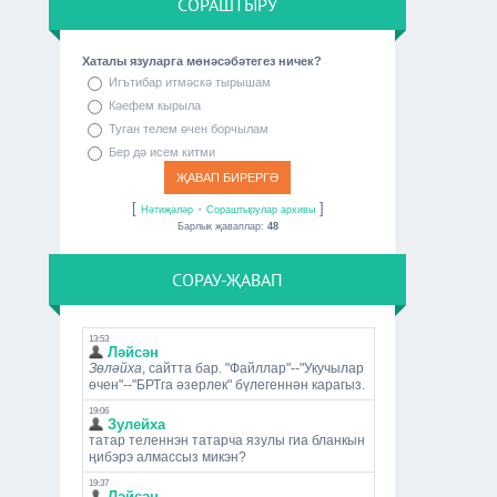
СОРАШТЫРУ
Хаталы язуларга мөнәсәбәтегез ничек?
Игътибар итмәскә тырышам
Кәефем кырыла
Туган телем өчен борчылам
Бер дә исем китми
[
·
]
Нәтиҗәләр
Сораштырулар архивы
Барлык җаваплар:
48
СОРАУ-ҖАВАП