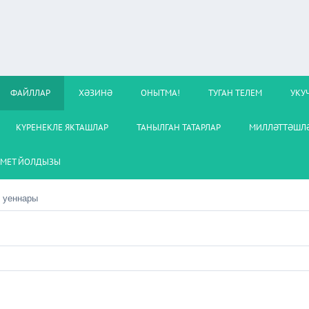
ФАЙЛЛАР
ХӘЗИНӘ
ОНЫТМА!
ТУГАН ТЕЛЕМ
УКУ
КҮРЕНЕКЛЕ ЯКТАШЛАР
ТАНЫЛГАН ТАТАРЛАР
МИЛЛӘТТӘШЛӘ
МЕТ ЙОЛДЫЗЫ
 уеннары