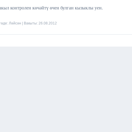
 акыл контролен көчәйтү өчен булган кызыклы уен.
стәде:
Ләйсән
| Вакыты:
26.08.2012