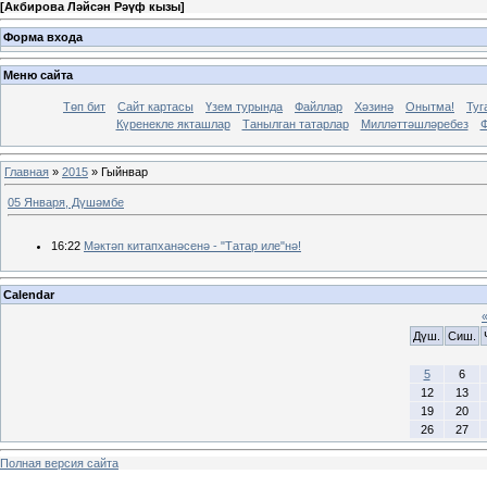
[
Акбирова Ләйсән Рәүф кызы
]
Форма входа
Меню сайта
Төп бит
Сайт картасы
Үзем турында
Файллар
Хәзинә
Онытма!
Туг
Күренекле якташлар
Танылган татарлар
Милләттәшләребез
Ф
Главная
»
2015
»
Гыйнвар
05 Января, Дүшәмбе
16:22
Мәктәп китапханәсенә - "Татар иле"нә!
Calendar
Дүш.
Сиш.
5
6
12
13
19
20
26
27
Полная версия сайта