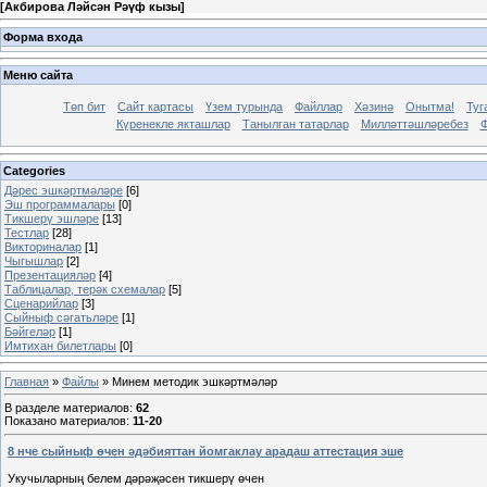
[
Акбирова Ләйсән Рәүф кызы
]
Форма входа
Меню сайта
Төп бит
Сайт картасы
Үзем турында
Файллар
Хәзинә
Онытма!
Туг
Күренекле якташлар
Танылган татарлар
Милләттәшләребез
Ф
Categories
Дәрес эшкәртмәләре
[6]
Эш программалары
[0]
Тикшерү эшләре
[13]
Тестлар
[28]
Викториналар
[1]
Чыгышлар
[2]
Презентацияләр
[4]
Таблицалар, терәк схемалар
[5]
Сценарийлар
[3]
Сыйныф сәгатьләре
[1]
Бәйгеләр
[1]
Имтихан билетлары
[0]
Главная
»
Файлы
» Минем методик эшкәртмәләр
В разделе материалов
:
62
Показано материалов
:
11-20
8 нче сыйныф өчен әдәбияттан йомгаклау арадаш аттестация эше
Укучыларның белем дәрәҗәсен тикшерү өчен