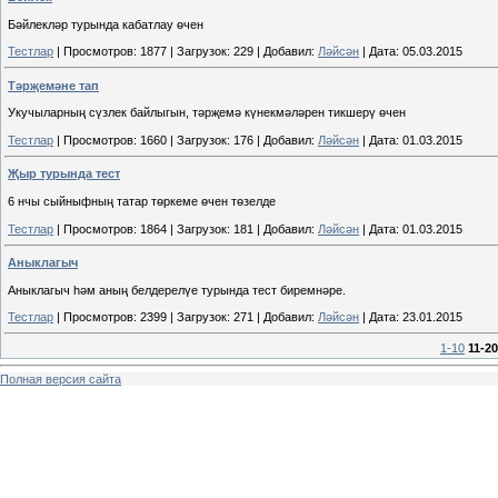
Бәйлекләр турында кабатлау өчен
Тестлар
|
Просмотров:
1877
|
Загрузок:
229
|
Добавил:
Ләйсән
|
Дата:
05.03.2015
Тәрҗемәне тап
Укучыларның сүзлек байлыгын, тәрҗемә күнекмәләрен тикшерү өчен
Тестлар
|
Просмотров:
1660
|
Загрузок:
176
|
Добавил:
Ләйсән
|
Дата:
01.03.2015
Җыр турында тест
6 нчы сыйныфның татар төркеме өчен төзелде
Тестлар
|
Просмотров:
1864
|
Загрузок:
181
|
Добавил:
Ләйсән
|
Дата:
01.03.2015
Аныклагыч
Аныклагыч һәм аның белдерелүе турында тест биремнәре.
Тестлар
|
Просмотров:
2399
|
Загрузок:
271
|
Добавил:
Ләйсән
|
Дата:
23.01.2015
1-10
11-20
Полная версия сайта