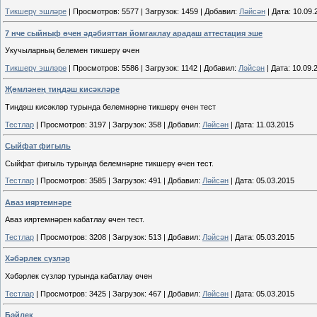
Тикшерү эшләре
|
Просмотров:
5577
|
Загрузок:
1459
|
Добавил:
Ләйсән
|
Дата:
10.09.
7 нче сыйныф өчен әдәбияттан йомгаклау арадаш аттестация эше
Укучыларның белемен тикшерү өчен
Тикшерү эшләре
|
Просмотров:
5586
|
Загрузок:
1142
|
Добавил:
Ләйсән
|
Дата:
10.09.
Җөмләнең тиңдәш кисәкләре
Тиңдәш кисәкләр турында белемнәрне тикшерү өчен тест
Тестлар
|
Просмотров:
3197
|
Загрузок:
358
|
Добавил:
Ләйсән
|
Дата:
11.03.2015
Сыйфат фигыль
Сыйфат фигыль турында белемнәрне тикшерү өчен тест.
Тестлар
|
Просмотров:
3585
|
Загрузок:
491
|
Добавил:
Ләйсән
|
Дата:
05.03.2015
Аваз ияртемнәре
Аваз ияртемнәрен кабатлау өчен тест.
Тестлар
|
Просмотров:
3208
|
Загрузок:
513
|
Добавил:
Ләйсән
|
Дата:
05.03.2015
Хәбәрлек сүзләр
Хәбәрлек сүзләр турында кабатлау өчен
Тестлар
|
Просмотров:
3425
|
Загрузок:
467
|
Добавил:
Ләйсән
|
Дата:
05.03.2015
Бәйлек