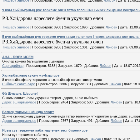
Тикшерү эшләре
|
Просмотров:
4080
|
Загрузок:
861
|
Добавил:
Ләйсән
|
Дата:
13.09.2
9 нчы сыйныфның рус төркеме өчен татар теленнән I чирек ахырына контрол
Р.З.Хәйдәрова дәреслеге буенча укучылар өчен
Тикшерү эшләре
|
Просмотров:
8908
|
Загрузок:
1896
|
Добавил:
Ләйсән
|
Дата:
12.09.
5 нче сыйныфның рус төркеме өчен татар теленнән I чирек ахырына контроль
Р.З.Хәйдәрова дәреслеге буенча укучылар өчен
Тикшерү эшләре
|
Просмотров:
6206
|
Загрузок:
1301
|
Добавил:
Ләйсән
|
Дата:
09.09.
АНА - БӨЕК ИСЕМ
Әниләр көненә багышланган сценарий
Сценарийлар
|
Просмотров:
5138
|
Загрузок:
1670
|
Добавил:
Ләйсән
|
Дата:
18.07.201
Халкыбызның күңел җәүһәрләре
8 нче сыйныфта үткәрелгән ачык сыйныф сәгате эшкәртмәсе
Сыйныф сәгатьләре
|
Просмотров:
3806
|
Загрузок:
881
|
Добавил:
Ләйсән
|
Дата:
18.0
Әй Шүрәле, Шүрәле!
Сынлы сәнгать һәм укудан интеграль дәрес, 4 нче сыйныф
Дәрес эшкәртмәләре
|
Просмотров:
2464
|
Загрузок:
508
|
Добавил:
Ләйсән
|
Дата:
18.
Безнең тормышыбызда спорт
11 нче сыйныфның удмурт төркемендә татар теленнән үткәрелгән ачык дәрес эшкәр
Дәрес эшкәртмәләре
|
Просмотров:
2767
|
Загрузок:
491
|
Добавил:
Ләйсән
|
Дата:
17.
Исем сүз төркемен кабатлау өчен тест биремнәре
Исем сүз төркемен кабатлау
Тестлар
|
Просмотров:
3389
|
Загрузок:
888
|
Добавил:
Ләйсән
|
Дата:
13.07.2012