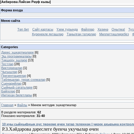
[
Акбирова Ләйсән Рәүф кызы
]
Форма входа
Меню сайта
Төп бит
Сайт картасы
Үзем турында
Файллар
Хәзинә
Онытма!
Туг
Күренекле якташлар
Танылган татарлар
Милләттәшләребез
Ф
Categories
Дәрес эшкәртмәләре
[6]
Эш программалары
[0]
Тикшерү эшләре
[13]
Тестлар
[28]
Викториналар
[1]
Чыгышлар
[2]
Презентацияләр
[4]
Таблицалар, терәк схемалар
[5]
Сценарийлар
[3]
Сыйныф сәгатьләре
[1]
Бәйгеләр
[1]
Имтихан билетлары
[0]
Главная
»
Файлы
» Минем методик эшкәртмәләр
В разделе материалов
:
62
Показано материалов
:
31-40
10 нчы сыйныфның рус төркеме өчен татар теленнән I чирек ахырына контро
Р.З.Хәйдәрова дәреслеге буенча укучылар өчен