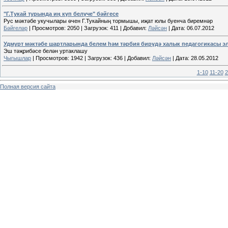
"Г.Тукай турында иң күп белүче" бәйгесе
Рус мәктәбе укучылары өчен Г.Тукайның тормышы, иҗат юлы буенча биремнәр
Бәйгеләр
|
Просмотров:
2050
|
Загрузок:
411
|
Добавил:
Ләйсән
|
Дата:
06.07.2012
Удмурт мәктәбе шартларында белем һәм тәрбия бирүдә халык педагогикасы э
Эш тәҗрибәсе белән уртаклашу
Чыгышлар
|
Просмотров:
1942
|
Загрузок:
436
|
Добавил:
Ләйсән
|
Дата:
28.05.2012
1-10
11-20
2
Полная версия сайта