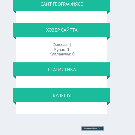
САЙТ ГЕОГРАФИЯСЕ
ХӘЗЕР САЙТТА
Онлайн:
1
Кунак:
1
Кулланучы:
0
СТАТИСТИКА
БҮЛЕШҮ