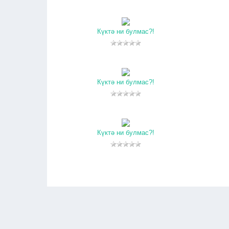
Күктә ни булмас?!
Күктә ни булмас?!
Күктә ни булмас?!