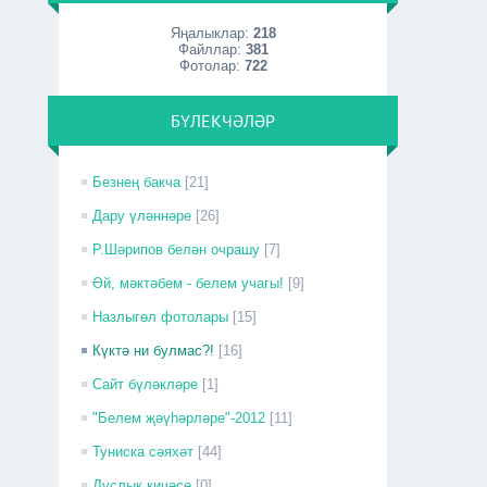
Яңалыклар:
218
Файллар:
381
Фотолар:
722
БҮЛЕКЧӘЛӘР
Безнең бакча
[21]
Дару үләннәре
[26]
Р.Шәрипов белән очрашу
[7]
Әй, мәктәбем - белем учагы!
[9]
Назлыгөл фотолары
[15]
Күктә ни булмас?!
[16]
Сайт бүләкләре
[1]
"Белем җәүһәрләре"-2012
[11]
Туниска сәяхәт
[44]
Дуслык кичәсе
[0]