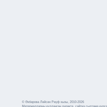
© Әкбәрова Ләйсән Рәүф кызы, 2010-2026
Материалларны кулланган очракта, сайтка сылтама күрс