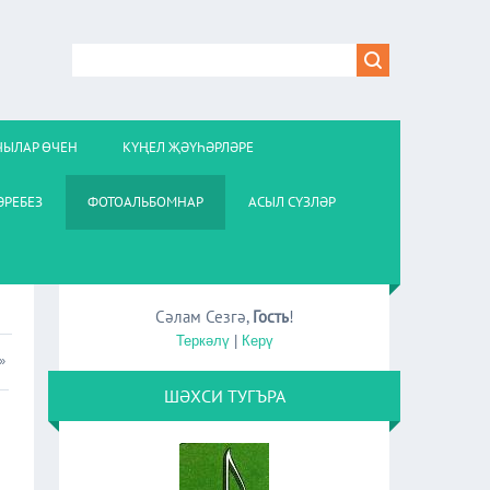
ЧЫЛАР ӨЧЕН
КҮҢЕЛ ҖӘҮҺӘРЛӘРЕ
РЕБЕЗ
ФОТОАЛЬБОМНАР
АСЫЛ СҮЗЛӘР
Сәлам Сезгә
,
Гость
!
Теркәлү
|
Керү
»
ШӘХСИ ТУГЪРА