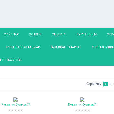
ФАЙЛЛАР
ХӘЗИНӘ
ОНЫТМА!
ТУГАН ТЕЛЕМ
УКУ
КҮРЕНЕКЛЕ ЯКТАШЛАР
ТАНЫЛГАН ТАТАРЛАР
МИЛЛӘТТӘШЛӘ
МЕТ ЙОЛДЫЗЫ
Страницы
:
1
2
Күктә ни булмас?!
Күктә ни булмас?!