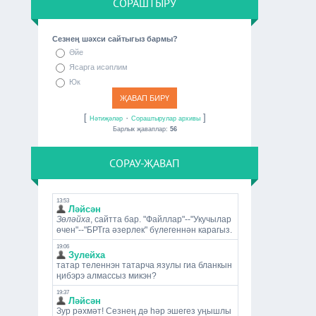
СОРАШТЫРУ
Сезнең шәхси сайтыгыз бармы?
Әйе
Ясарга исәплим
Юк
[
·
]
Нәтиҗәләр
Сораштырулар архивы
Барлык җаваплар:
56
СОРАУ-ҖАВАП