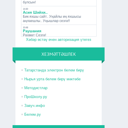
Хәбәр өстәү өчен авторизация үтегез
ХЕЗМӘТТӘШЛЕК
Татарстанда электрон белем бирү
Нырья урта белем бирү мәктәбе
Методистлар
ПроШколу.ру
Завуч.инфо
Белем.ру