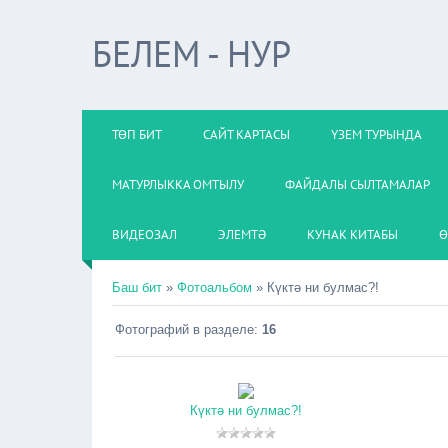
БЕЛЕМ - НУР
ТӨП БИТ
САЙТ КАРТАСЫ
ҮЗЕМ ТУРЫНДА
МАТУРЛЫККА ОМТЫЛУ
ФАЙДАЛЫ СЫЛТАМАЛАР
ВИДЕОЗАЛ
ЭЛЕМТӘ
КУНАК КИТАБЫ
Ө
Баш бит
»
Фотоальбом
» Күктә ни булмас?!
Фотографий в разделе
:
16
Күктә ни булмас?!