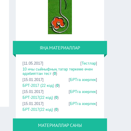
ЯҢА МАТЕРИАЛЛАР
[11.05.2017]
[
Тестлар
]
10 нчы сыйныфның татар төркеме өчен
әдәбияттан тест
(
0
)
[15.01.2017]
[
БРТга әзерлек
]
БРТ-2017 (22 код)
(
0
)
[15.01.2017]
[
БРТга әзерлек
]
БРТ-2017(22 код)
(
0
)
[15.01.2017]
[
БРТга әзерлек
]
БРТ-2017(22 код)
(
0
)
МАТЕРИАЛЛАР САНЫ