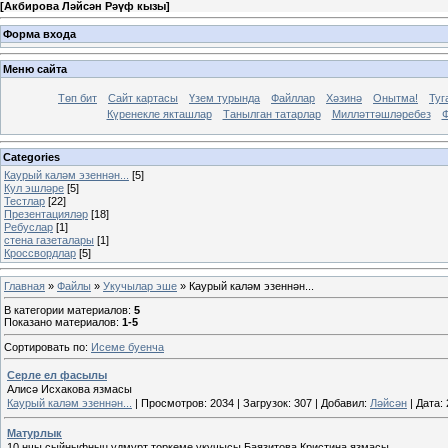
[
Акбирова Ләйсән Рәүф кызы
]
Форма входа
Меню сайта
Төп бит
Сайт картасы
Үзем турында
Файллар
Хәзинә
Онытма!
Туг
Күренекле якташлар
Танылган татарлар
Милләттәшләребез
Ф
Categories
Каурый каләм эзеннән...
[5]
Кул эшләре
[5]
Тестлар
[22]
Презентацияләр
[18]
Ребуслар
[1]
стена газеталары
[1]
Кроссвордлар
[5]
Главная
»
Файлы
»
Укучылар эше
» Каурый каләм эзеннән...
В категории материалов
:
5
Показано материалов
:
1-5
Сортировать по
:
Исеме буенча
Серле ел фасылы
Алисә Исхакова язмасы
Каурый каләм эзеннән...
|
Просмотров:
2034
|
Загрузок:
307
|
Добавил:
Ләйсән
|
Дата:
Матурлык
10 нчы сыйныфның удмурт төркеме укучысы Баязитова Кристина язмасы