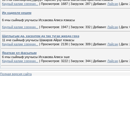
Каурый каләм эзеннән...
|
Просмотров:
1687
|
Загрузок:
287
|
Добавил:
Ләйсән
|
Дата:
Иң кадерле кешем
6 нчы сыйныф укучысы Исхакова Алисә язмасы
Каурый каләм эзеннән...
|
Просмотров:
1947
|
Загрузок:
332
|
Добавил:
Ләйсән
|
Дата:
Шатлыгым да, хәсрәтем дә тик туган җирдә генә
11 нче сыйныф укучысы Шакиров Айрат язмасы
Каурый каләм эзеннән...
|
Просмотров:
2130
|
Загрузок:
309
|
Добавил:
Ләйсән
|
Дата:
Яраткан ел фасылым
6 нчы сыйныф укучысы Исхакова Алисә эше
Каурый каләм эзеннән...
|
Просмотров:
3222
|
Загрузок:
344
|
Добавил:
Ләйсән
|
Дата:
Полная версия сайта