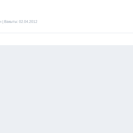
н
| Вакыты:
02.04.2012