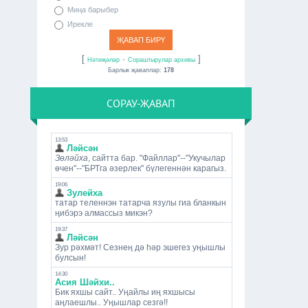
Миңа барыбер
Ирекле
[
·
]
Нәтиҗәләр
Сораштырулар архивы
Барлык җаваплар:
178
СОРАУ-ҖАВАП