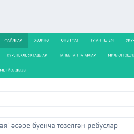
ФАЙЛЛАР
ХӘЗИНӘ
ОНЫТМА!
ТУГАН ТЕЛЕМ
УКУ
КҮРЕНЕКЛЕ ЯКТАШЛАР
ТАНЫЛГАН ТАТАРЛАР
МИЛЛӘТТӘШЛӘ
МЕТ ЙОЛДЫЗЫ
я" әсәре буенча төзелгән ребуслар