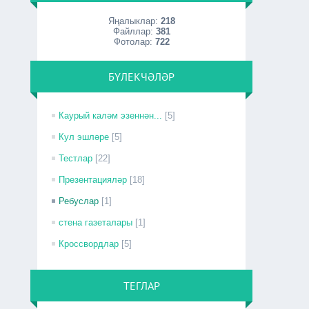
Яңалыклар:
218
Файллар:
381
Фотолар:
722
БҮЛЕКЧӘЛӘР
Каурый каләм эзеннән...
[5]
Кул эшләре
[5]
Тестлар
[22]
Презентацияләр
[18]
Ребуслар
[1]
стена газеталары
[1]
Кроссвордлар
[5]
ТЕГЛАР