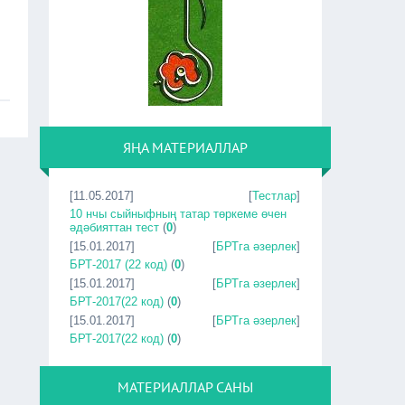
ЯҢА МАТЕРИАЛЛАР
[11.05.2017]
[
Тестлар
]
10 нчы сыйныфның татар төркеме өчен
әдәбияттан тест
(
0
)
[15.01.2017]
[
БРТга әзерлек
]
БРТ-2017 (22 код)
(
0
)
[15.01.2017]
[
БРТга әзерлек
]
БРТ-2017(22 код)
(
0
)
[15.01.2017]
[
БРТга әзерлек
]
БРТ-2017(22 код)
(
0
)
МАТЕРИАЛЛАР САНЫ