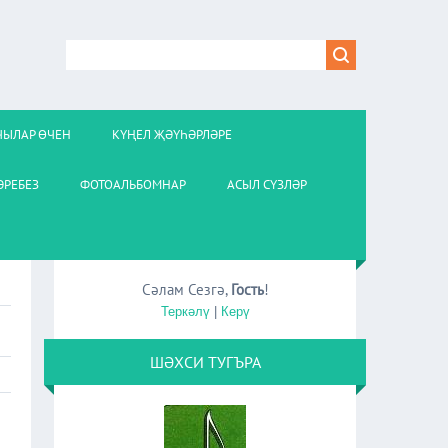
ЧЫЛАР ӨЧЕН
КҮҢЕЛ ҖӘҮҺӘРЛӘРЕ
РЕБЕЗ
ФОТОАЛЬБОМНАР
АСЫЛ СҮЗЛӘР
Сәлам Сезгә
,
Гость
!
Теркәлү
|
Керү
ШӘХСИ ТУГЪРА