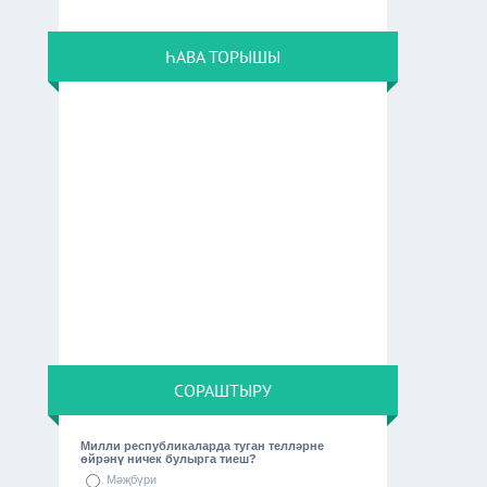
ҺАВА ТОРЫШЫ
СОРАШТЫРУ
Милли республикаларда туган телләрне
өйрәнү ничек булырга тиеш?
Мәҗбүри