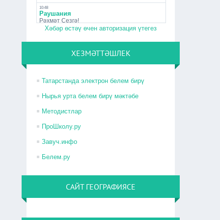
Хәбәр өстәү өчен авторизация үтегез
ХЕЗМӘТТӘШЛЕК
Татарстанда электрон белем бирү
Нырья урта белем бирү мәктәбе
Методистлар
ПроШколу.ру
Завуч.инфо
Белем.ру
САЙТ ГЕОГРАФИЯСЕ