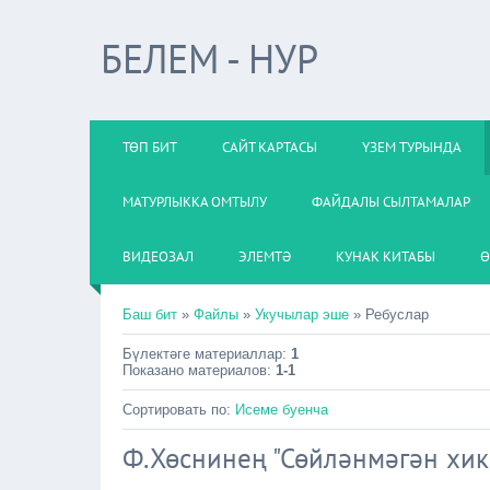
БЕЛЕМ - НУР
ТӨП БИТ
САЙТ КАРТАСЫ
ҮЗЕМ ТУРЫНДА
МАТУРЛЫККА ОМТЫЛУ
ФАЙДАЛЫ СЫЛТАМАЛАР
ВИДЕОЗАЛ
ЭЛЕМТӘ
КУНАК КИТАБЫ
Ө
Баш бит
»
Файлы
»
Укучылар эше
» Ребуслар
Бүлектәге материаллар
:
1
Показано материалов
:
1-1
Сортировать по
:
Исеме буенча
Ф.Хөснинең "Сөйләнмәгән хикә