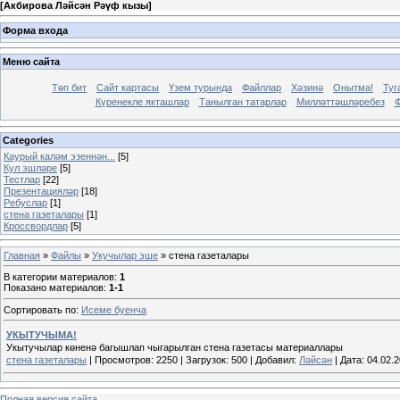
[
Акбирова Ләйсән Рәүф кызы
]
Форма входа
Меню сайта
Төп бит
Сайт картасы
Үзем турында
Файллар
Хәзинә
Онытма!
Туг
Күренекле якташлар
Танылган татарлар
Милләттәшләребез
Ф
Categories
Каурый каләм эзеннән...
[5]
Кул эшләре
[5]
Тестлар
[22]
Презентацияләр
[18]
Ребуслар
[1]
стена газеталары
[1]
Кроссвордлар
[5]
Главная
»
Файлы
»
Укучылар эше
» стена газеталары
В категории материалов
:
1
Показано материалов
:
1-1
Сортировать по
:
Исеме буенча
УКЫТУЧЫМА!
Укытучылар көненә багышлап чыгарылган стена газетасы материаллары
стена газеталары
|
Просмотров:
2250
|
Загрузок:
500
|
Добавил:
Ләйсән
|
Дата:
04.02.
Полная версия сайта